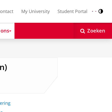
ontact
My University
Student Portal
Contr
Nederlands
English
 ons
Zoeken
n)
ering