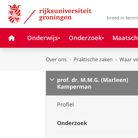
Skip
Skip
to
to
Content
Navigation
breed in kenni
Home
Onderwijs
Onderzoek
Maatsch
Over ons
Praktische zaken
Waar vi
prof. dr. M.M.G. (Marleen)
Kamperman
Profiel
Onderzoek