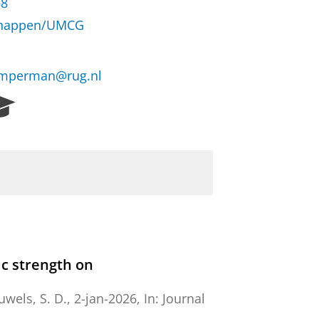
88
schappen/UMCG
amperman@rug.nl
R
e
s
e
a
r
c
h
P
o
r
ic strength on
t
a
uwels, S. D.
,
2-jan-2026
,
In:
Journal
l