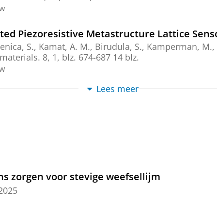
ew
nted Piezoresistive Metastructure Lattice Sens
lenica, S.,
Kamat, A. M.
,
Birudula, S.
,
Kamperman, M.
,
materials.
8
,
1
,
blz. 674-687
14 blz.
ew
Lees meer
 Sensors via Oxidative Chemical Vapor Deposit
. G.
,
Squillante, I.
, Schoenmaker, J.,
Hemmatpour, H.
 P.
,
Portale, G.
,
Kottapalli, A. G. P.
,
Kamperman, M.
&
,
16
,
17 blz.
, e05807.
ew
 Stimulation Of Cells Cultured on Melt Electro
 zorgen voor stevige weefsellijm
h, M.,
Olinga, P.
,
Kamperman, M.
&
Włodarczyk-Biegun
2025
ew