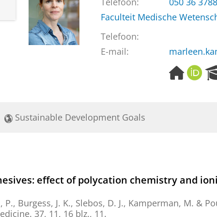
Telefoon:
050 36 378
Faculteit Medische Weten
Telefoon:
E-mail:
marleen.k
H
O
o
R
m
C
e
I
p
D
Sustainable Development Goals
a
g
e
sives: effect of polycation chemistry and ion
, P.
,
Burgess, J. K.
,
Slebos, D. J.
,
Kamperman, M.
&
Po
edicine.
37
,
11
,
16 blz.
, 11.