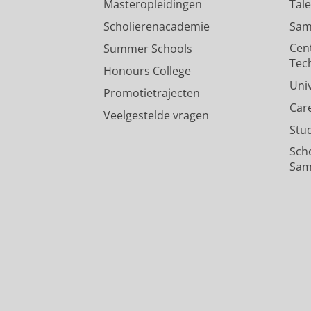
Masteropleidingen
Tal
Scholierenacademie
Sam
Cen
Summer Schools
Tec
Honours College
Uni
Promotietrajecten
Car
Veelgestelde vragen
Stu
Sch
Sam