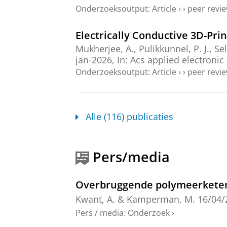
Onderzoeksoutput
:
Article
›
›
peer revi
Electrically Conductive 3D-Pri
Mukherjee, A.
, Pulikkunnel, P. J., Se
jan-2026
,
In:
Acs applied electronic 
Onderzoeksoutput
:
Article
›
›
peer revi
Flexible Polypyrrole-Based pH
Mukherjee, A.
,
Ferrari, F.
,
Romero, D
Alle (116) publicaties
E.
,
Koster, L. J. A.
,
Loi, M. A.
,
Rudolf,
Advanced healthcare materials.
15
Onderzoeksoutput
:
Article
›
›
peer revi
Pers/media
Gradient in Motion: Mechanical
Overbruggende polymeerketens
Zieliński, P. S.
, Gudeti, P. K. R., Koc
print)
In:
Acta Biomaterialia.
13 blz.
Kwant, A.
&
Kamperman, M.
16/04/
Onderzoeksoutput
:
Article
›
›
peer revi
Pers / media
:
Onderzoek
›