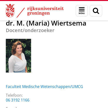
Skip
Skip
Over ons
dr. M. (Maria) Wiertsema
Menu
Zoek
to
to
en
Content
Navigation
zoeken
dr. M. (Maria) Wiertsema
Docent/onderzoeker
Faculteit Medische Wetenschappen/UMCG
Telefoon:
06 3192 1166