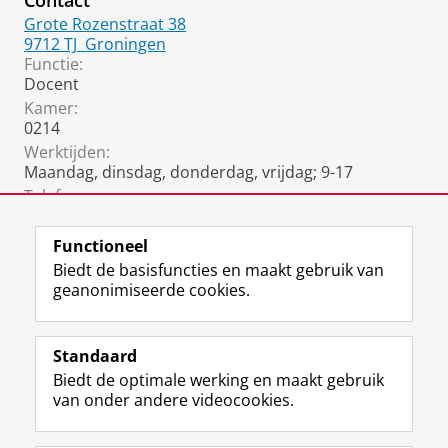
Contact
Grote Rozenstraat 38
9712 TJ
Groningen
Functie:
Docent
Kamer:
0214
Werktijden:
Maandag, dinsdag, donderdag, vrijdag; 9-17
Telefoon:
06 3192 1166
Functioneel
Biedt de basisfuncties en maakt gebruik van
geanonimiseerde cookies.
F
L
R
I
Y
Volg de RUG
a
i
S
n
o
Standaard
c
n
S
s
u
Biedt de optimale werking en maakt gebruik
e
k
-
t
T
Studiekiezers
van onder andere videocookies.
b
e
f
a
u
Maatschappij/bedrijven
o
d
e
g
b
o
I
e
r
e