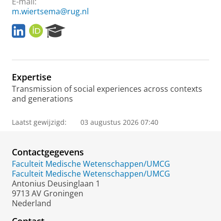
E-mail:
m.wiertsema@rug.nl
L
O
R
i
R
e
n
C
s
k
I
e
e
D
a
Expertise
d
r
I
c
Transmission of social experiences across contexts
n
h
and generations
P
o
Laatst gewijzigd:
03 augustus 2026 07:40
r
t
a
Contactgegevens
l
Faculteit Medische Wetenschappen/UMCG
Faculteit Medische Wetenschappen/UMCG
Antonius Deusinglaan 1
9713 AV Groningen
Nederland