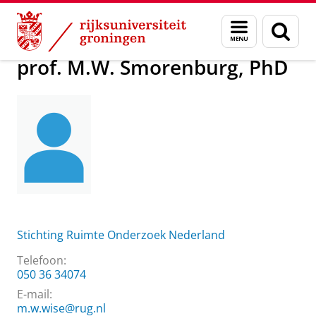
Skip
Skip
Over ons
prof. M.W. Smorenburg, PhD
Menu
Zoek
to
to
en
Content
Navigation
zoeken
prof. M.W. Smorenburg, PhD
Stichting Ruimte Onderzoek Nederland
Telefoon:
050 36 34074
E-mail:
m.w.wise@rug.nl