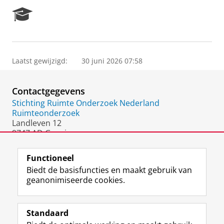
R
e
s
e
a
Laatst gewijzigd:
30 juni 2026 07:58
r
c
h
Contactgegevens
P
o
Stichting Ruimte Onderzoek Nederland
r
Ruimteonderzoek
t
Landleven 12
a
9747 AD Groningen
l
Nederland
Functioneel
Biedt de basisfuncties en maakt gebruik van
geanonimiseerde cookies.
F
L
R
I
Y
Volg de RUG
a
i
S
n
o
Standaard
c
n
S
s
u