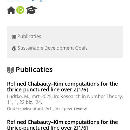
H
O
R
o
R
e
m
C
s
e
I
e
p
D
a
Publicaties
a
r
g
c
Sustainable Development Goals
e
h
P
o
r
Publicaties
t
a
Refined Chabauty–Kim computations for the
l
thrice-punctured line over Z[1/6]
Lüdtke, M.
,
mrt-2025
,
In:
Research in Number Theory.
11
,
1
,
22 blz.
, 24.
Onderzoeksoutput
:
Article
›
›
peer review
Refined Chabauty–Kim computations for the
thrice-punctured line over Z[1/6]