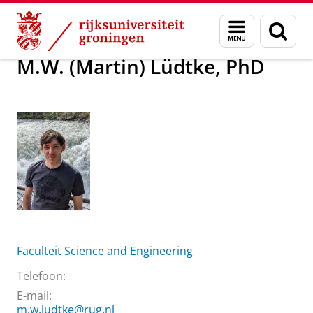
Skip
Skip
Over ons
M.W. (Martin) Lüdtke, PhD
Menu
Zoek
to
to
en
Content
Navigation
zoeken
M.W. (Martin) Lüdtke, PhD
Faculteit Science and Engineering
Telefoon:
E-mail:
m.w.ludtke@rug.nl