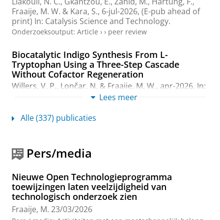
Liakouli, N. C., Gkantzou, E., Zahid, M., Hartung, F.,
Fraaije, M. W.
& Kara, S.,
6-jul-2026
, (E-pub ahead of
print)
In:
Catalysis Science and Technology.
Onderzoeksoutput
:
Article
›
›
peer review
Biocatalytic Indigo Synthesis From L-
Tryptophan Using a Three-Step Cascade
Without Cofactor Regeneration
Willers, V. P.
, Lončar, N. &
Fraaije, M. W.
,
apr-2026
,
In:
ChemBioChem.
27
,
8
,
9 blz.
, e70342.
Lees meer
Onderzoeksoutput
:
Article
›
›
peer review
Alle (337) publicaties
Biocatalytic synthesis of heterobiaryl
sulfoxides: A comparative study between
Baeyer-Villiger monooxygenases and
Pers/media
unspecific peroxygenases
Vázquez-Domínguez, P., Carrión-González, J., García-
Nieuwe Open Technologieprogramma
Requena, D.,
Fraaije, M. W.
, Loncar, N., Fernández, R.,
toewijzingen laten veelzijdigheid van
Scheibner, K., Gutiérrez, A., González-Benjumea, A.,
technologisch onderzoek zien
Ros, A. & de Gonzalo, G.,
18-mrt-2026
,
In:
Organic &
Fraaije, M.
23/03/2026
Biomolecular Chemistry.
24
,
11
,
blz. 2345-2352
8 blz.
,
0017h.