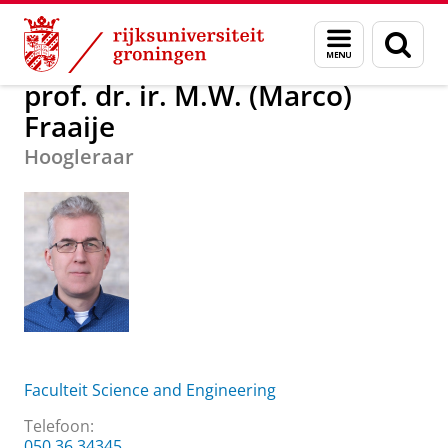
Skip
Skip
Over ons
prof. dr. ir. M.W. (Marco) Fraaije
Menu
Zoek
to
to
en
Content
Navigation
zoeken
prof. dr. ir. M.W. (Marco)
Fraaije
Hoogleraar
Faculteit Science and Engineering
Telefoon:
050 36 34345