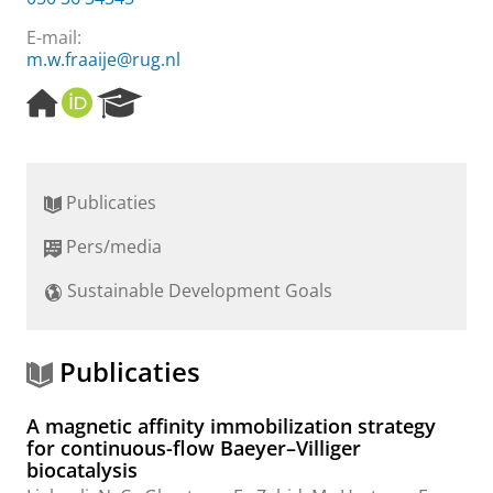
E-mail:
m.w.fraaije@rug.nl
H
O
R
o
R
e
m
C
s
e
I
e
p
D
a
Publicaties
a
r
g
c
Pers/media
e
h
P
Sustainable Development Goals
o
r
t
a
Publicaties
l
A magnetic affinity immobilization strategy
for continuous-flow Baeyer–Villiger
biocatalysis