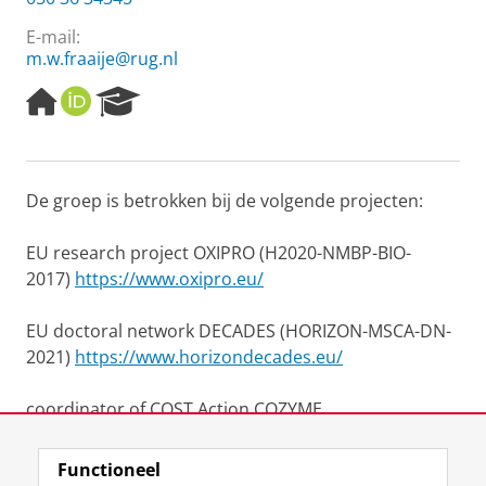
E-mail:
m.w.fraaije@rug.nl
H
O
R
o
R
e
m
C
s
e
I
e
p
D
a
De groep is betrokken bij de volgende projecten:
a
r
g
c
e
h
EU research project OXIPRO (H2020-NMBP-BIO-
P
2017)
https://www.oxipro.eu/
o
r
EU doctoral network DECADES (HORIZON-MSCA-DN-
t
2021)
https://www.horizondecades.eu/
a
l
coordinator of COST Action COZYME,
https://cozyme.eu/
Functioneel