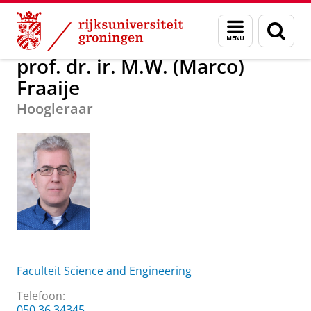
Skip
Skip
Over ons
prof. dr. ir. M.W. (Marco) Fraaije
Menu
Zoek
to
to
en
Content
Navigation
zoeken
prof. dr. ir. M.W. (Marco)
Fraaije
Hoogleraar
Faculteit Science and Engineering
Telefoon:
050 36 34345