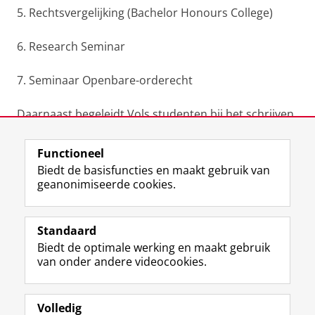
5. Rechtsvergelijking (Bachelor Honours College)
6. Research Seminar
7. Seminaar Openbare-orderecht
Daarnaast begeleidt Vols studenten bij het schrijven
van scripties.
Functioneel
Laatst gewijzigd:
20 september 2023 17:06
Biedt de basisfuncties en maakt gebruik van
geanonimiseerde cookies.
F
L
R
I
Y
Volg de RUG
a
i
S
n
o
Standaard
c
n
S
s
u
Biedt de optimale werking en maakt gebruik
e
k
-
t
T
Studiekiezers
van onder andere videocookies.
b
e
f
a
u
Maatschappij/bedrijven
o
d
e
g
b
o
I
e
r
e
Alumni
k
n
d
a
-
Volledig