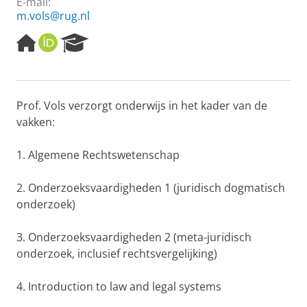
E-mail:
m.vols@rug.nl
H
O
R
o
R
e
m
C
s
e
I
e
p
D
a
Prof. Vols verzorgt onderwijs in het kader van de
a
r
vakken:
g
c
e
h
P
1. Algemene Rechtswetenschap
o
r
2. Onderzoeksvaardigheden 1 (juridisch dogmatisch
t
onderzoek)
a
l
3. Onderzoeksvaardigheden 2 (meta-juridisch
onderzoek, inclusief rechtsvergelijking)
4. Introduction to law and legal systems