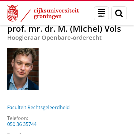
Skip
Skip
Over ons
prof. mr. dr. M. (Michel) Vols
Menu
Zoek
to
to
en
Content
Navigation
zoeken
prof. mr. dr. M. (Michel) Vols
Hoogleraar Openbare-orderecht
Faculteit Rechtsgeleerdheid
Telefoon:
050 36 35744