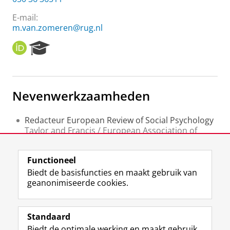
E-mail:
m.van.zomeren@rug.nl
O
R
R
e
C
s
I
e
D
a
Nevenwerkzaamheden
r
c
h
Redacteur European Review of Social Psychology
P
Taylor and Francis / European Association of
o
Social Psychology
r
Book series editor (Routledge)
t
Functioneel
Routledge
a
Biedt de basisfuncties en maakt gebruik van
l
geanonimiseerde cookies.
F
L
R
I
Y
Volg de RUG
a
i
S
n
o
Standaard
c
n
S
s
u
Biedt de optimale werking en maakt gebruik