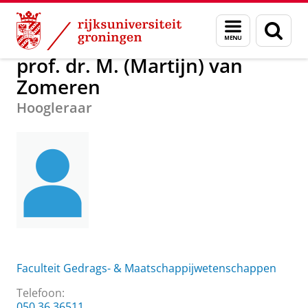
Skip
Skip
Over ons
prof. dr. M. (Martijn) van Zomeren
Menu
Zoek
to
to
en
Content
Navigation
zoeken
prof. dr. M. (Martijn) van
Zomeren
Hoogleraar
Faculteit Gedrags- & Maatschappijwetenschappen
Telefoon:
050 36 36511