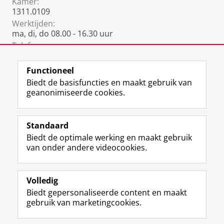
Kamer:
1311.0109
Werktijden:
ma, di, do 08.00 - 16.30 uur
Telefoon:
050 36 35060
(+(31)(0)50 3635060)
Functioneel
Biedt de basisfuncties en maakt gebruik van
geanonimiseerde cookies.
F
L
R
I
Y
Volg de RUG
a
i
S
n
o
Standaard
c
n
S
s
u
Biedt de optimale werking en maakt gebruik
e
k
-
t
T
Studiekiezers
van onder andere videocookies.
b
e
f
a
u
Maatschappij/bedrijven
o
d
e
g
b
o
I
e
r
e
Alumni
k
n
d
a
-
Volledig
p
-
R
m
k
Biedt gepersonaliseerde content en maakt
Over ons
a
p
i
-
a
gebruik van marketingcookies.
g
a
j
a
n
i
g
k
c
a