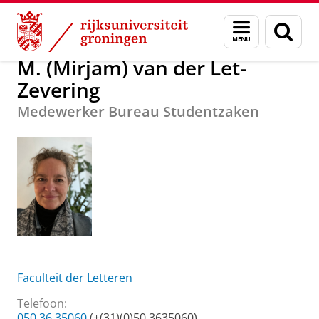
Skip
Skip
Over ons
M. (Mirjam) van der Let-Zevering
Menu
Zoek
to
to
en
Content
Navigation
zoeken
M. (Mirjam) van der Let-
Zevering
Medewerker Bureau Studentzaken
Faculteit der Letteren
Telefoon:
050 36 35060
(+(31)(0)50 3635060)