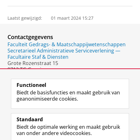
Laatst gewijzigd:
01 maart 2024 15:27
Contactgegevens
Faculteit Gedrags- & Maatschappijwetenschappen
Secretarieel Administratieve Serviceverlening —
Facultaire Staf & Diensten
Grote Rozenstraat 15
9712 TG Groningen
Nederland
Functioneel
Biedt de basisfuncties en maakt gebruik van
geanonimiseerde cookies.
F
L
R
I
Y
Volg de RUG
a
i
S
n
o
Standaard
c
n
S
s
u
Biedt de optimale werking en maakt gebruik
e
k
-
t
T
Studiekiezers
van onder andere videocookies.
b
e
f
a
u