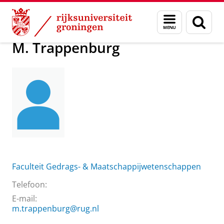
Skip
Skip
Over ons
M. Trappenburg
Menu
Zoek
to
to
en
Content
Navigation
zoeken
M. Trappenburg
Faculteit Gedrags- & Maatschappijwetenschappen
Telefoon:
E-mail:
m.trappenburg@rug.nl