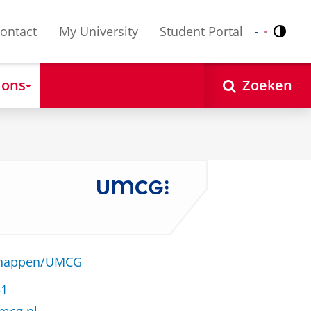
ontact
My University
Student Portal
Contr
Nederlands
English
 ons
Zoeken
schappen/UMCG
51