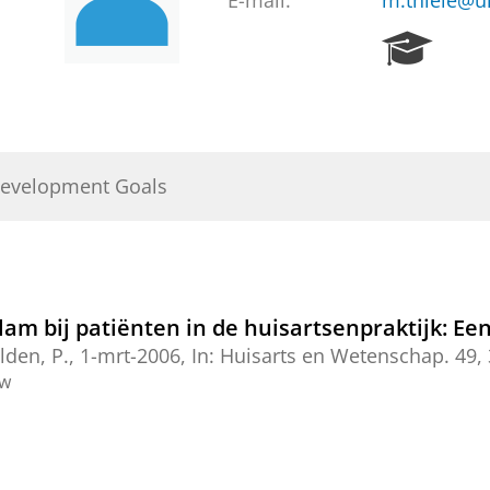
E-mail:
m.thiele@u
R
e
s
e
a
r
Development Goals
c
h
P
o
r
t
am bij patiënten in de huisartsenpraktijk: Ee
a
lden, P.,
1-mrt-2006
,
In:
Huisarts en Wetenschap.
49
,
l
ew