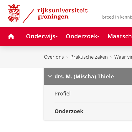
Skip
Skip
to
to
Content
Navigation
breed in kenni
Home
Onderwijs
Onderzoek
Maatsch
Over ons
Praktische zaken
Waar vi
drs. M. (Mischa) Thiele
Profiel
Onderzoek