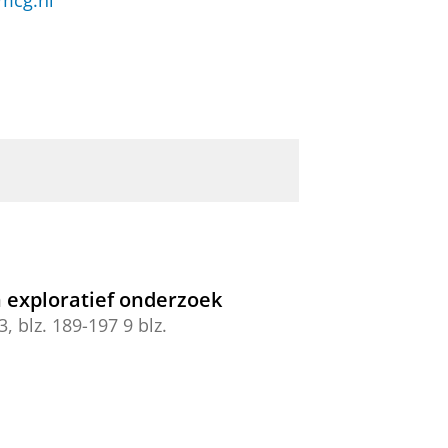
mcg.nl
n exploratief onderzoek
3
,
blz. 189-197
9 blz.