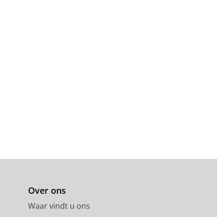
Over ons
Waar vindt u ons