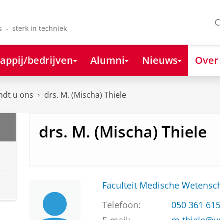
C
s - sterk in techniek
appij/bedrijven
Alumni
Nieuws
Over
ndt u ons
drs. M. (Mischa) Thiele
drs. M. (Mischa) Thiele
Faculteit Medische Weten
Telefoon:
050 361 61