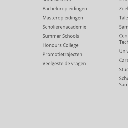
Bacheloropleidingen
Zoe
Masteropleidingen
Tal
Scholierenacademie
Sam
Cen
Summer Schools
Tec
Honours College
Uni
Promotietrajecten
Car
Veelgestelde vragen
Stu
Sch
Sam