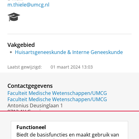
m.thiele@umcg.nl
R
e
s
e
a
Vakgebied
r
Huisartsgeneeskunde & Interne Geneeskunde
c
h
P
Laatst gewijzigd:
01 maart 2024 13:03
o
r
t
Contactgegevens
a
Faculteit Medische Wetenschappen/UMCG
l
Faculteit Medische Wetenschappen/UMCG
Antonius Deusinglaan 1
9713 AV Groningen
Nederland
Functioneel
Biedt de basisfuncties en maakt gebruik van