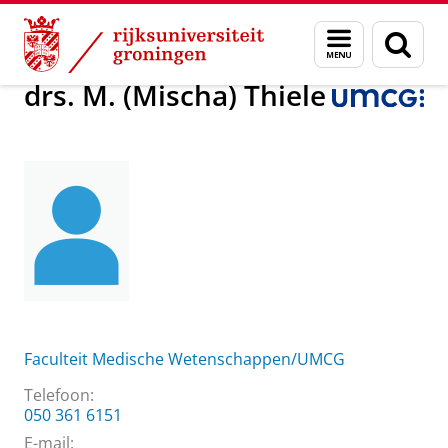
Skip
Skip
Over ons
drs. M. (Mischa) Thiele
Menu
Zoek
to
to
en
Content
Navigation
zoeken
drs. M. (Mischa) Thiele
Faculteit Medische Wetenschappen/UMCG
Telefoon:
050 361 6151
E-mail: