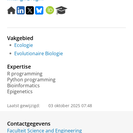
H
L
T
B
O
R
o
i
w
l
R
e
m
n
i
u
C
s
e
k
t
e
I
e
p
e
t
s
D
a
Vakgebied
a
d
e
k
r
g
I
r
y
c
Ecologie
e
n
h
Evolutionaire Biologie
P
o
Expertise
r
R programming
t
Python programming
a
Bioinformatics
l
Epigenetics
Laatst gewijzigd:
03 oktober 2025 07:48
Contactgegevens
Faculteit Science and Engineering