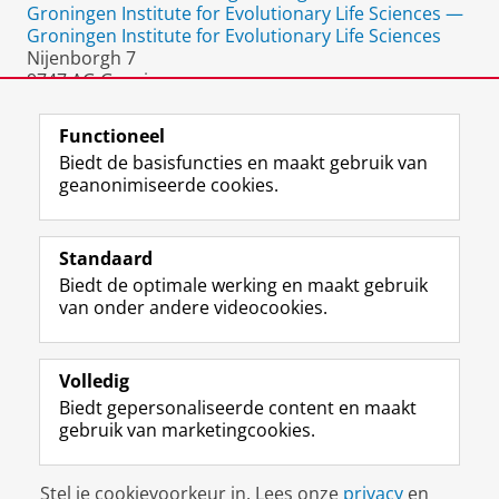
Groningen Institute for Evolutionary Life Sciences —
Groningen Institute for Evolutionary Life Sciences
Nijenborgh 7
9747 AG Groningen
Nederland
Functioneel
Biedt de basisfuncties en maakt gebruik van
geanonimiseerde cookies.
F
L
R
I
Y
Volg de RUG
a
i
S
n
o
Standaard
c
n
S
s
u
Biedt de optimale werking en maakt gebruik
e
k
-
t
T
Studiekiezers
van onder andere videocookies.
b
e
f
a
u
Maatschappij/bedrijven
o
d
e
g
b
o
I
e
r
e
Alumni
k
n
d
a
-
Volledig
p
-
R
m
k
Biedt gepersonaliseerde content en maakt
Over ons
a
p
i
-
a
gebruik van marketingcookies.
g
a
j
a
n
i
g
k
c
a
Disclaimer & Copyright
Privacy
Cookies
n
i
s
c
a
Stel je cookievoorkeur in. Lees onze
privacy
en