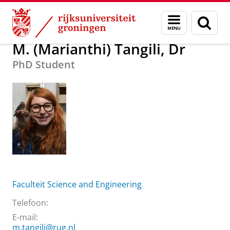
Skip
Skip
Over ons
M. (Marianthi) Tangili, Dr
Menu
Zoek
to
to
en
Content
Navigation
zoeken
M. (Marianthi) Tangili, Dr
PhD Student
Faculteit Science and Engineering
Telefoon:
E-mail:
m.tangili@rug.nl