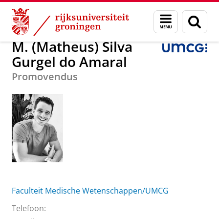
Skip
Skip
M. (Matheus) Silva Gurgel do Amaral
Menu
Zoek
to
to
en
Content
Navigation
zoeken
M. (Matheus) Silva
Gurgel do Amaral
Promovendus
Faculteit Medische Wetenschappen/UMCG
Telefoon: