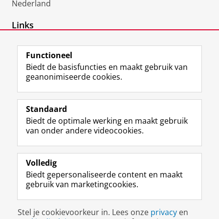
Nederland
Links
ORCID
Functioneel
Biedt de basisfuncties en maakt gebruik van
geanonimiseerde cookies.
F
L
R
I
Y
Volg de RUG
a
i
S
n
o
Standaard
c
n
S
s
u
Biedt de optimale werking en maakt gebruik
e
k
-
t
T
Studiekiezers
van onder andere videocookies.
b
e
f
a
u
Maatschappij/bedrijven
o
d
e
g
b
o
I
e
r
e
Alumni
k
n
d
a
-
Volledig
p
-
R
m
k
Biedt gepersonaliseerde content en maakt
Over ons
a
p
i
-
a
gebruik van marketingcookies.
g
a
j
a
n
i
g
k
c
a
Disclaimer & Copyright
Privacy
Cookies
n
i
s
c
a
Stel je cookievoorkeur in. Lees onze
privacy
en
Inloggen