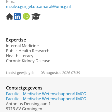
E-mail:
m.silva.gurgel.do.amaral@umcg.nl
H
L
O
R
o
i
R
e
m
n
C
s
e
k
I
e
p
e
D
a
Expertise
a
d
r
g
I
c
Internal Medicine
e
n
h
Public Health Research
P
Health literacy
o
Chronic Kidney Disease
r
t
Laatst gewijzigd:
03 augustus 2026 07:39
a
l
Contactgegevens
Faculteit Medische Wetenschappen/UMCG
Faculteit Medische Wetenschappen/UMCG
Antonius Deusinglaan 1
9713 AV Groningen