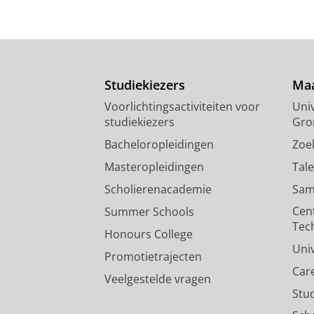
Studiekiezers
Maa
Voorlichtingsactiviteiten voor
Univ
studiekiezers
Gro
Bacheloropleidingen
Zoe
Masteropleidingen
Tal
Scholierenacademie
Sam
Cen
Summer Schools
Tec
Honours College
Uni
Promotietrajecten
Car
Veelgestelde vragen
Stu