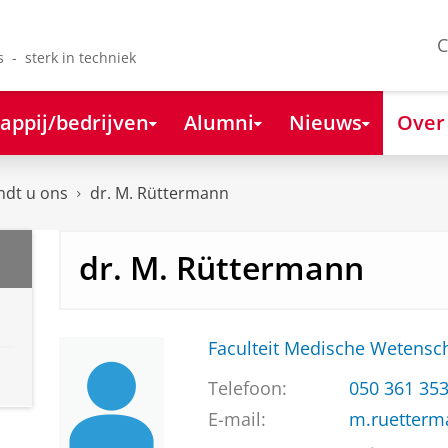
C
s - sterk in techniek
appij/bedrijven
Alumni
Nieuws
Over
ndt u ons
dr. M. Rüttermann
dr. M. Rüttermann
Faculteit Medische Weten
Telefoon:
050 361 35
E-mail:
m.ruetter