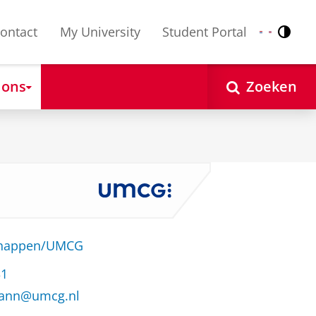
ontact
My University
Student Portal
Contr
Nederlands
English
 ons
Zoeken
schappen/UMCG
31
mann@umcg.nl