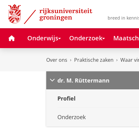
Skip
Skip
to
to
Content
Navigation
breed in kenni
Home
Onderwijs
Onderzoek
Maatsch
Over ons
Praktische zaken
Waar vi
dr. M. Rüttermann
Profiel
Onderzoek