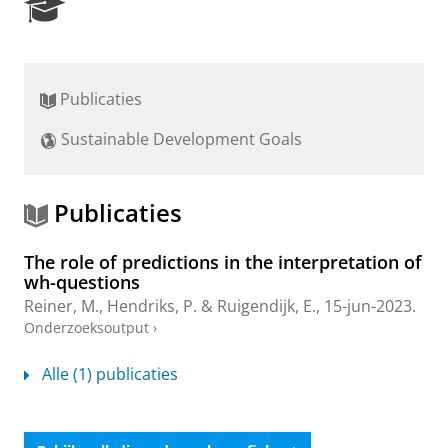
R
e
s
e
a
Publicaties
r
c
Sustainable Development Goals
h
P
o
r
Publicaties
t
a
The role of predictions in the interpretation of
l
wh-questions
Reiner, M.
,
Hendriks, P.
& Ruigendijk, E.,
15-jun-2023
.
Onderzoeksoutput
›
Alle (1) publicaties