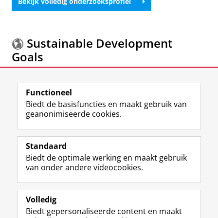
Bekijk volledig onderzoeksprofiel
Sustainable Development
Goals
Meer informatie over de
Sustainable Development
Functioneel
Goals.
Biedt de basisfuncties en maakt gebruik van
geanonimiseerde cookies.
F
L
R
I
Y
Volg de RUG
a
i
S
n
o
Standaard
c
n
S
s
u
Biedt de optimale werking en maakt gebruik
e
k
-
t
T
Studiekiezers
van onder andere videocookies.
b
e
f
a
u
Maatschappij/bedrijven
o
d
e
g
b
o
I
e
r
e
Alumni
k
n
d
a
-
Volledig
p
-
R
m
k
Biedt gepersonaliseerde content en maakt
Over ons