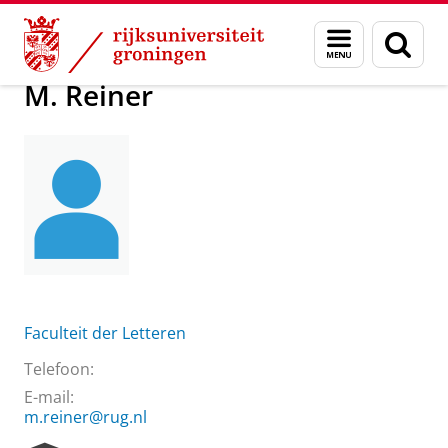
Skip
Skip
Over ons
M. Reiner
Menu
Zoek
to
to
en
Content
Navigation
zoeken
M. Reiner
Faculteit der Letteren
Telefoon:
E-mail:
m.reiner@rug.nl