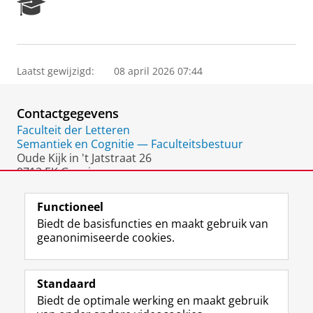
R
e
s
e
a
Laatst gewijzigd:
08 april 2026 07:44
r
c
h
Contactgegevens
P
o
Faculteit der Letteren
r
Semantiek en Cognitie — Faculteitsbestuur
t
Oude Kijk in 't Jatstraat 26
a
9712 EK Groningen
l
Nederland
Functioneel
Biedt de basisfuncties en maakt gebruik van
geanonimiseerde cookies.
F
L
R
I
Y
Volg de RUG
a
i
S
n
o
Standaard
c
n
S
s
u
Biedt de optimale werking en maakt gebruik
e
k
-
t
T
Studiekiezers