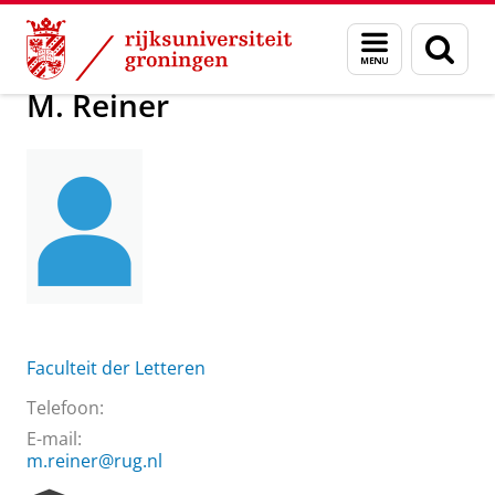
Skip
Skip
Over ons
M. Reiner
Menu
Zoek
to
to
en
Content
Navigation
zoeken
M. Reiner
Faculteit der Letteren
Telefoon:
E-mail:
m.reiner@rug.nl