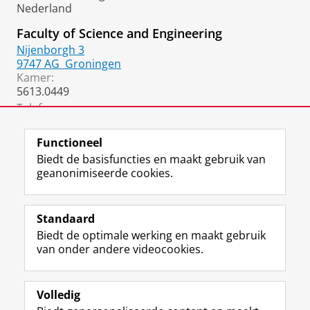
Nederland
Faculty of Science and Engineering
Nijenborgh 3
9747 AG
Groningen
Kamer:
5613.0449
Telefoon:
050 36 34165
Functioneel
Biedt de basisfuncties en maakt gebruik van
geanonimiseerde cookies.
F
L
R
I
Y
Volg de RUG
a
i
S
n
o
Standaard
c
n
S
s
u
Biedt de optimale werking en maakt gebruik
e
k
-
t
T
Studiekiezers
van onder andere videocookies.
b
e
f
a
u
Maatschappij/bedrijven
o
d
e
g
b
o
I
e
r
e
Alumni
k
n
d
a
-
Volledig
p
-
R
m
k