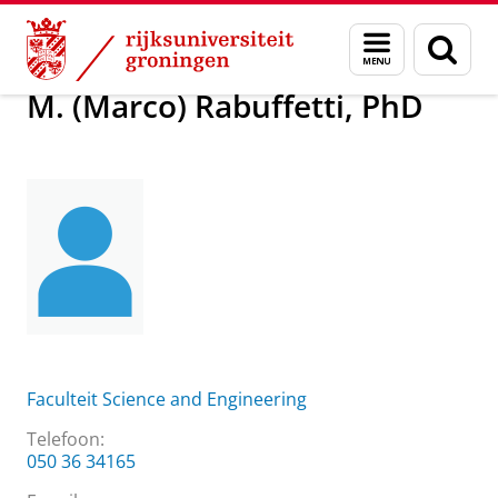
Skip
Skip
Over ons
M. (Marco) Rabuffetti, PhD
Menu
Zoek
to
to
en
Content
Navigation
zoeken
M. (Marco) Rabuffetti, PhD
Faculteit Science and Engineering
Telefoon:
050 36 34165