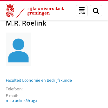
Skip
Skip
Over ons
M.R. Roelink
Menu
Zoek
to
to
en
Content
Navigation
zoeken
M.R. Roelink
Faculteit Economie en Bedrijfskunde
Telefoon:
E-mail:
m.r.roelink@rug.nl