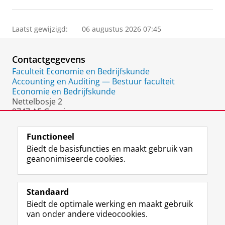
Laatst gewijzigd:
06 augustus 2026 07:45
Contactgegevens
Faculteit Economie en Bedrijfskunde
Accounting en Auditing — Bestuur faculteit
Economie en Bedrijfskunde
Nettelbosje 2
9747 AE Groningen
Nederland
Functioneel
Biedt de basisfuncties en maakt gebruik van
geanonimiseerde cookies.
F
L
R
I
Y
Volg de RUG
a
i
S
n
o
Standaard
c
n
S
s
u
Biedt de optimale werking en maakt gebruik
e
k
-
t
T
Studiekiezers
van onder andere videocookies.
b
e
f
a
u