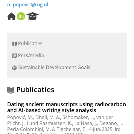
m.popovic@rug.nl
H
O
R
o
R
e
m
C
s
e
I
e
p
D
a
Publicaties
a
r
g
c
Pers/media
e
h
P
Sustainable Development Goals
o
r
t
a
Publicaties
l
Dating ancient manuscripts using radiocarbon
and AI-based writing style analysis
Popović, M.
,
Dhali, M. A.
,
Schomaker, L.
,
van der
Plicht, J.
, Lund Rasmussen, K., La Nasa, J., Degano, I.,
Perla Colombini, M. & Tigchelaar, E.,
4-jun-2025
,
In: