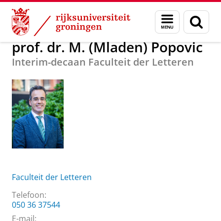
Skip
Skip
Over ons
prof. dr. M. (Mladen) Popovic
Menu
Zoek
to
to
en
Content
Navigation
zoeken
prof. dr. M. (Mladen) Popovic
Interim-decaan Faculteit der Letteren
Faculteit der Letteren
Telefoon:
050 36 37544
E-mail: