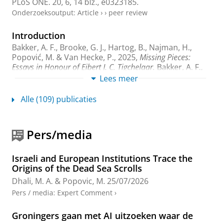
PLoS ONE.
20
,
6
,
14 blz.
, e0323185.
Onderzoeksoutput
:
Article
›
›
peer review
Introduction
Bakker, A. F., Brooke, G. J., Hartog, B., Najman, H.,
Popović, M.
& Van Hecke, P.,
2025
,
Missing Pieces:
Essays in Honour of Eibert J. C. Tigchelaar.
Bakker, A. F.,
Brooke, G. J., Hartog, B., Najman, H., Popović, M. &
Lees meer
Van Hecke, P. (reds.).
Brill
,
blz. 1-4
4 blz.
(Studies on
the Texts of the Desert of Judah; vol. 152).
Alle (109) publicaties
Onderzoeksoutput
›
Book Production and Circulation in Ancient
Pers/media
Judaea: Evidenced by Writing Quality and
Skills in the Dead Sea Scrolls Isaiah and
Israeli and European Institutions Trace the
Serekh Manuscripts
Origins of the Dead Sea Scrolls
Popovic, M.
,
feb-2023
,
The Dead Sea Scrolls and Ancient
Dhali, M. A.
&
Popovic, M.
25/07/2026
Media Culture.
Williams, T., Keith, C. & Stuckenbruck,
L. (reds.).
Brill
,
blz. 199–265
66 blz.
(Studies on the
Pers / media
:
Expert Comment
›
Texts of the Desert of Judah; vol. 144).
Onderzoeksoutput
›
›
peer review
Groningers gaan met AI uitzoeken waar de