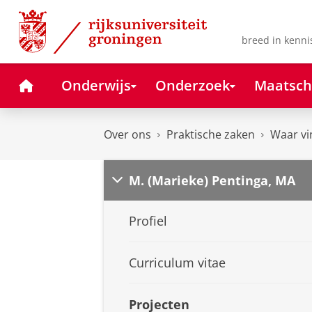
Skip
Skip
to
to
Content
Navigation
breed in kenni
Home
Onderwijs
Onderzoek
Maatsch
Over ons
Praktische zaken
Waar vi
M. (Marieke) Pentinga, MA
Profiel
Curriculum vitae
Projecten