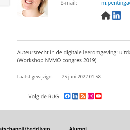
E-mail:
m.penting
H
L
o
i
m
n
e
k
p
e
a
d
Auteursrecht in de digitale leeromgeving: uit
g
i
e
n
(Workshop NVMO congres 2019)
Laatst gewijzigd:
25 juni 2022 01:58
F
L
R
I
Y
Volg de RUG
a
i
S
n
o
c
n
S
s
u
e
k
-
t
T
b
e
f
a
u
o
d
e
g
b
tschappij/bedrijven
Alumni