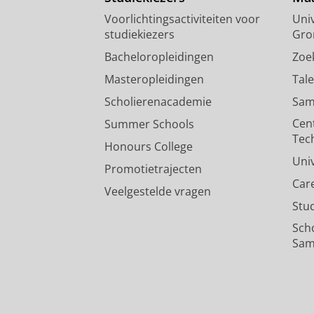
Voorlichtingsactiviteiten voor
Univ
studiekiezers
Gro
Bacheloropleidingen
Zoe
Masteropleidingen
Tal
Scholierenacademie
Sam
Cen
Summer Schools
Tec
Honours College
Uni
Promotietrajecten
Car
Veelgestelde vragen
Stu
Sch
Sam