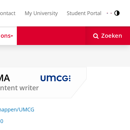
ontact
My University
Student Portal
Contr
Nederlands
English
 ons
Zoeken
 MA
ontent writer
schappen/UMCG
50