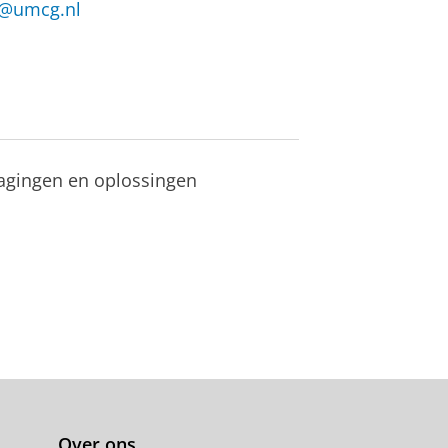
a@umcg.nl
dagingen en oplossingen
Over ons