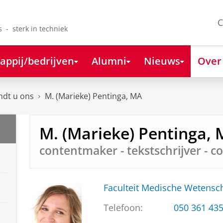
C
s - sterk in techniek
appij/bedrijven
Alumni
Nieuws
Over
ndt u ons
M. (Marieke) Pentinga, MA
M. (Marieke) Pentinga,
contentmaker - tekstschrijver - c
Faculteit Medische Weten
Telefoon:
050 361 43