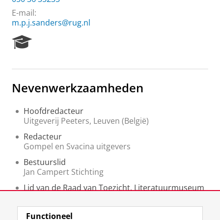
E-mail:
m.p.j.sanders@rug.nl
R
e
s
e
a
Nevenwerkzaamheden
r
c
h
Hoofdredacteur
P
Uitgeverij Peeters, Leuven (België)
o
Redacteur
r
Gompel en Svacina uitgevers
t
a
Bestuurslid
l
Jan Campert Stichting
Lid van de Raad van Toezicht, Literatuurmuseum
Literatuurmuseum
Lid van het bestuur van Noordwoord
Functioneel