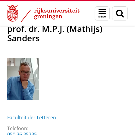
Skip
Skip
Over ons
prof. dr. M.P.J. (Mathijs) Sanders
Menu
Zoek
to
to
en
Content
Navigation
zoeken
prof. dr. M.P.J. (Mathijs)
Sanders
Faculteit der Letteren
Telefoon:
050 36 35235