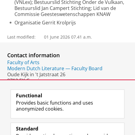
(VNLex); Bestuurslid Stichting Onder de Vulkaan,
Bestuurslid Jan Campert Stichting; Lid van de
Commissie Geesteswetenschappen KNAW
Organisatie Gerrit Krolprijs
Last modified:
01 June 2026 07.41 a.m.
Contact information
Faculty of Arts
Modern Dutch Literature — Faculty Board
Oude Kijk in 't Jatstraat 26
9712 EK Groningen
The Netherlands
Functional
Provides basic functions and uses
anonymized cookies.
F
L
R
I
Y
Follow the UG
a
i
S
n
o
Standard
c
n
S
s
u