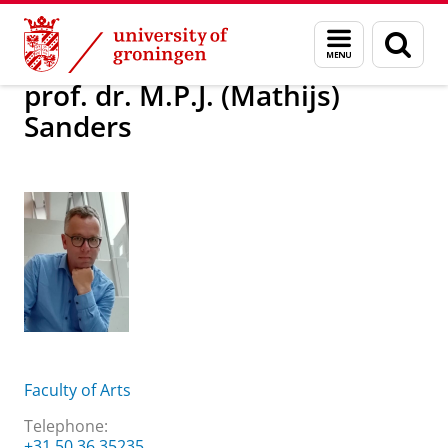
Skip
Skip
About us
prof. dr. M.P.J. (Mathijs) Sanders
Menu
Sear
to
to
and
page
Content
Navigation
search
prof. dr. M.P.J. (Mathijs)
Sanders
Faculty of Arts
Telephone:
+31 50 36 35235