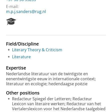
E-mail:
m.p.j.sanders@rug.nl
R
e
s
e
a
Field/Discipline
r
Literary Theory & Criticism
c
h
Literature
P
o
Expertise
r
Nederlandse literatuur van de twintigste en
t
eenentwintigste eeuw in internationale context;
a
literatuur en ecologie; hedendaagse poëzie
l
Other positions
Redacteur Spiegel der Letteren; Redacteur
Lexicon van literaire werken; Redacteur van het
Vertalerslexicon voor het Nederlandse taalgebied