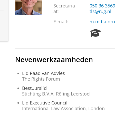
Secretaria
050 36 356
at:
tls@rug.nl
E-mail:
m.m.t.a.br
R
e
s
e
a
Nevenwerkzaamheden
r
c
h
Lid Raad van Advies
P
The Rights Forum
o
Bestuurslid
r
Stichting B.V.A. Röling Leerstoel
t
a
Lid Executive Council
l
International Law Association, London