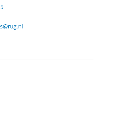
95
us@rug.nl