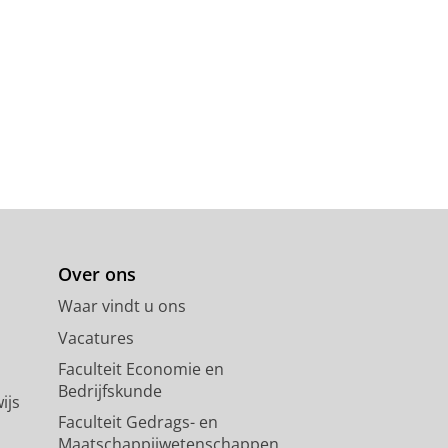
Over ons
Waar vindt u ons
Vacatures
Faculteit Economie en
Bedrijfskunde
ijs
Faculteit Gedrags- en
Maatschappijwetenschappen