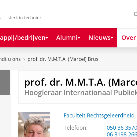
C
s - sterk in techniek
appij/bedrijven
Alumni
Nieuws
Over
ndt u ons
prof. dr. M.M.T.A. (Marcel) Brus
prof. dr. M.M.T.A. (Marc
Hoogleraar Internationaal Publie
Faculteit Rechtsgeleerdheid
Telefoon:
050 36 357
06 3198 26