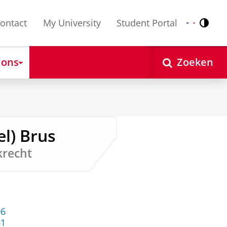
ontact
My University
Student Portal
Contr
Nederlands
English
 ons
Zoeken
el) Brus
krecht
06
61