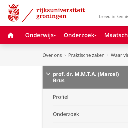
Skip
Skip
to
to
Content
Navigation
breed in kenni
Home
Onderwijs
Onderzoek
Maatsch
Over ons
Praktische zaken
Waar vi
prof. dr. M.M.T.A. (Marcel)
Brus
Profiel
Onderzoek