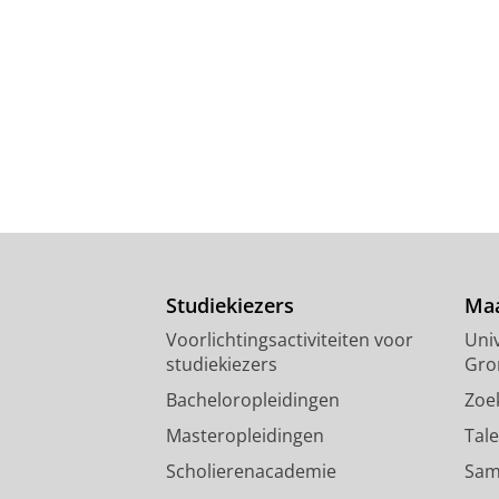
Studiekiezers
Maa
Voorlichtingsactiviteiten voor
Univ
studiekiezers
Gro
Bacheloropleidingen
Zoe
Masteropleidingen
Tal
Scholierenacademie
Sam