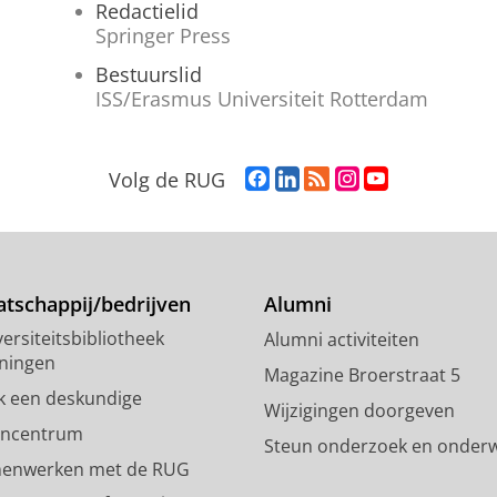
Redactielid
Springer Press
Bestuurslid
ISS/Erasmus Universiteit Rotterdam
F
L
R
I
Y
Volg de RUG
a
i
S
n
o
c
n
S
s
u
e
k
-
t
T
b
e
f
a
u
o
d
e
g
b
tschappij/bedrijven
Alumni
o
I
e
r
e
ersiteitsbibliotheek
Alumni activiteiten
k
n
d
a
-
ningen
p
-
R
m
k
Magazine Broerstraat 5
a
p
i
-
a
k een deskundige
Wijzigingen doorgeven
g
a
j
a
n
encentrum
Steun onderzoek en onderw
i
g
k
c
a
enwerken met de RUG
n
i
s
c
a
a
n
u
o
l