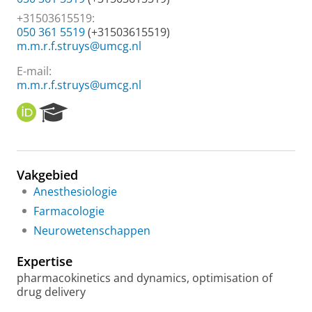
+31503615519:
050 361 5519
(+31503615519)
m.m.r.f.struys@umcg.nl
E-mail:
m.m.r.f.struys@umcg.nl
O
R
R
e
C
s
I
e
D
a
Vakgebied
r
Anesthesiologie
c
h
Farmacologie
P
Neurowetenschappen
o
r
Expertise
t
a
pharmacokinetics and dynamics, optimisation of
l
drug delivery