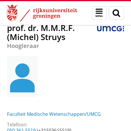
Skip
Skip
Over ons
prof. dr. M.M.R.F. (Michel) Struys
Menu
Zoek
to
to
en
Content
Navigation
zoeken
prof. dr. M.M.R.F.
(Michel) Struys
Hoogleraar
Faculteit Medische Wetenschappen/UMCG
Telefoon:
050 361 5519
(+31503615519)