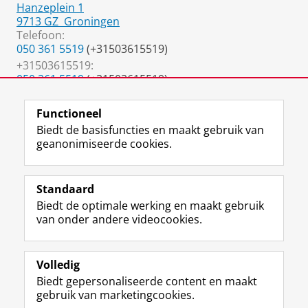
Hanzeplein 1
9713 GZ
Groningen
Telefoon:
050 361 5519
(+31503615519)
+31503615519:
050 361 5519
(+31503615519)
m.m.r.f.struys@umcg.nl
Functioneel
Biedt de basisfuncties en maakt gebruik van
geanonimiseerde cookies.
F
L
R
I
Y
Volg de RUG
a
i
S
n
o
Standaard
c
n
S
s
u
Biedt de optimale werking en maakt gebruik
e
k
-
t
T
Studiekiezers
van onder andere videocookies.
b
e
f
a
u
Maatschappij/bedrijven
o
d
e
g
b
o
I
e
r
e
Alumni
k
n
d
a
-
Volledig
p
-
R
m
k
Biedt gepersonaliseerde content en maakt
Over ons
a
p
i
-
a
gebruik van marketingcookies.
g
a
j
a
n