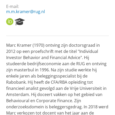
E-mail:
m.m.kramer@rug.nl
O
R
R
e
C
s
I
e
D
a
Marc Kramer (1970) ontving zijn doctorsgraad in
r
2012 op een proefschrift met de titel "Individual
c
h
Investor Behavior and Financial Advice". Hij
P
studeerde bedrijfseconomie aan de RUG en ontving
o
zijn masterbul in 1996. Na zijn studie werkte hij
r
enkele jaren als beleggingsspecialist bij de
t
Rabobank. Hij heeft de CFA/RBA opleiding tot
a
l
financieel analist gevolgd aan de Vrije Universiteit in
Amsterdam. Hij doceert vakken op het gebied van
Behavioural en Corporate Finance. Zijn
onderzoeksdomein is beleggersgedrag. In 2018 werd
Marc verkozen tot docent van het jaar aan de