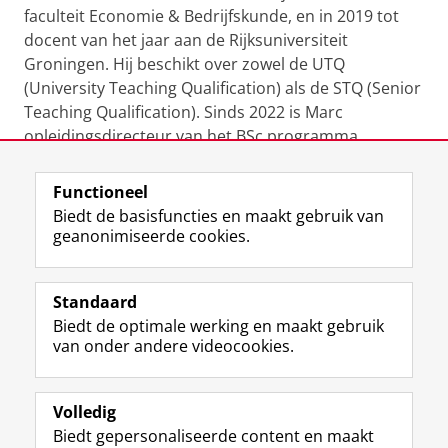
faculteit Economie & Bedrijfskunde, en in 2019 tot
docent van het jaar aan de Rijksuniversiteit
Groningen. Hij beschikt over zowel de UTQ
(University Teaching Qualification) als de STQ (Senior
Teaching Qualification). Sinds 2022 is Marc
opleidingsdirecteur van het BSc programma
Economics & Business Economics [BSc E&BE].
Functioneel
Laatst gewijzigd:
27 september 2022 10:41
Biedt de basisfuncties en maakt gebruik van
geanonimiseerde cookies.
F
L
R
I
Y
Volg de RUG
a
i
S
n
o
Standaard
c
n
S
s
u
Biedt de optimale werking en maakt gebruik
e
k
-
t
T
Studiekiezers
van onder andere videocookies.
b
e
f
a
u
Maatschappij/bedrijven
o
d
e
g
b
o
I
e
r
e
Alumni
k
n
d
a
-
Volledig
p
-
R
m
k
Biedt gepersonaliseerde content en maakt
Over ons