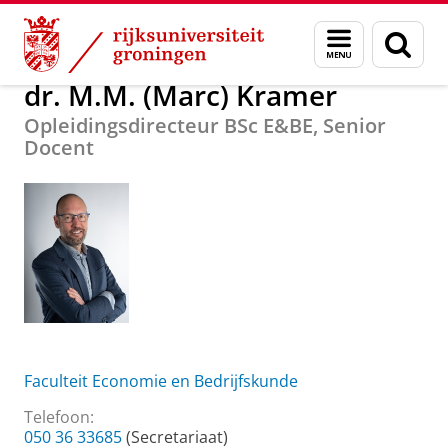
Skip
Skip
Over ons
dr. M.M. (Marc) Kramer
Menu
Zoek
to
to
en
Content
Navigation
zoeken
dr. M.M. (Marc) Kramer
Opleidingsdirecteur BSc E&BE, Senior
Docent
Faculteit Economie en Bedrijfskunde
Telefoon:
050 36 33685
(Secretariaat)