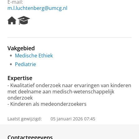
E-mail:
m.l.luchtenberg@umcg.nl
H
R
o
e
m
s
e
e
p
a
Vakgebied
a
r
Medische Ethiek
g
c
e
h
Pediatrie
P
o
Expertise
r
- Kwalitatief onderzoek naar ervaringen van kinderen
t
met deelname aan medisch-wetenschappelijk
a
onderzoek
l
- Kinderen als medeonderzoekers
Laatst gewijzigd:
05 januari 2026 07:45
Contactgegevens