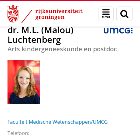
Skip
Skip
Over ons
dr. M.L. (Malou) Luchtenberg
Menu
Zoek
to
to
en
Content
Navigation
zoeken
dr. M.L. (Malou)
Luchtenberg
Arts kindergeneeskunde en postdoc
Faculteit Medische Wetenschappen/UMCG
Telefoon: