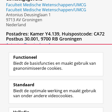
Faculteit Medische Wetenschappen/UMCG
Faculteit Medische Wetenschappen/UMCG
Antonius Deusinglaan 1
9713 AV Groningen
Nederland
Postadres: Kamer Y4.139, Huispostcode: CA72
Postbus 30.001, 9700 RB Groningen
Antonius Deusinglaan 1
9713 AV
Groningen
Functioneel
Biedt de basisfuncties en maakt gebruik van
geanonimiseerde cookies.
F
L
R
I
Y
Volg de RUG
a
i
S
n
o
Standaard
c
n
S
s
u
Biedt de optimale werking en maakt gebruik
e
k
-
t
T
Studiekiezers
van onder andere videocookies.
b
e
f
a
u
Maatschappij/bedrijven
o
d
e
g
b
o
I
e
r
e
Alumni
k
n
d
a
-