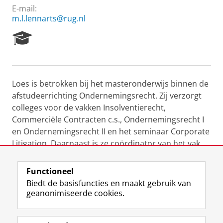
E-mail:
m.l.lennarts@rug.nl
R
e
s
e
a
Loes is betrokken bij het masteronderwijs binnen de
r
afstudeerrichting Ondernemingsrecht. Zij verzorgt
c
h
colleges voor de vakken Insolventierecht,
P
Commerciële Contracten c.s., Ondernemingsrecht I
o
en Ondernemingsrecht II en het seminaar Corporate
r
Litigation. Daarnaast is ze coördinator van het vak
t
Commerciële Contracten c.s.
a
l
Functioneel
Laatst gewijzigd:
11 februari 2025 12:20
Biedt de basisfuncties en maakt gebruik van
geanonimiseerde cookies.
F
L
R
I
Y
Volg de RUG
a
i
S
n
o