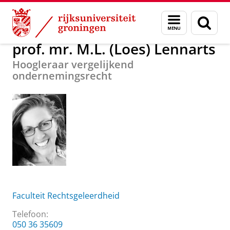
Skip
Skip
Over ons
prof. mr. M.L. (Loes) Lennarts
Menu
Zoek
to
to
en
Content
Navigation
zoeken
prof. mr. M.L. (Loes) Lennarts
Hoogleraar vergelijkend
ondernemingsrecht
Faculteit Rechtsgeleerdheid
Telefoon:
050 36 35609