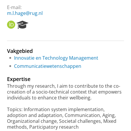
E-mail:
m.l.hage@rug.nl
O
R
R
e
C
s
I
e
D
a
Vakgebied
r
Innovatie en Technology Management
c
h
Communicatiewetenschappen
P
o
Expertise
r
Through my research, I aim to contribute to the co-
t
creation of a socio-technical context that empowers
a
individuals to enhance their wellbeing.
l
Topics: Information system implementation,
adoption and adaptation, Communication, Aging,
Organizational change, Societal challenges, Mixed
methods, Participatory research