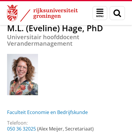
Skip
Skip
Over ons
M.L. (Eveline) Hage, PhD
Menu
Zoek
to
to
en
Content
Navigation
zoeken
M.L. (Eveline) Hage, PhD
Universitair hoofddocent
Verandermanagement
Faculteit Economie en Bedrijfskunde
Telefoon:
050 36 32025
(Alex Meijer, Secretariaat)