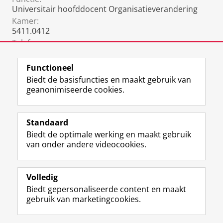
Universitair hoofddocent Organisatieverandering
Kamer:
5411.0412
Telefoon:
050 36 32025
(Alex Meijer, Secretariaat)
Functioneel
Biedt de basisfuncties en maakt gebruik van
geanonimiseerde cookies.
F
L
R
I
Y
Volg de RUG
a
i
S
n
o
Standaard
c
n
S
s
u
Biedt de optimale werking en maakt gebruik
e
k
-
t
T
Studiekiezers
van onder andere videocookies.
b
e
f
a
u
Maatschappij/bedrijven
o
d
e
g
b
o
I
e
r
e
Alumni
k
n
d
a
-
Volledig
p
-
R
m
k
Biedt gepersonaliseerde content en maakt
Over ons
a
p
i
-
a
gebruik van marketingcookies.
g
a
j
a
n
i
g
k
c
a