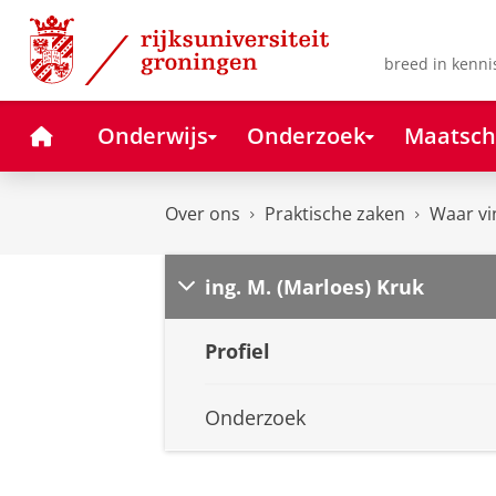
Skip
Skip
to
to
Content
Navigation
breed in kenni
Home
Onderwijs
Onderzoek
Maatsch
Over ons
Praktische zaken
Waar vi
ing. M. (Marloes) Kruk
Profiel
Onderzoek