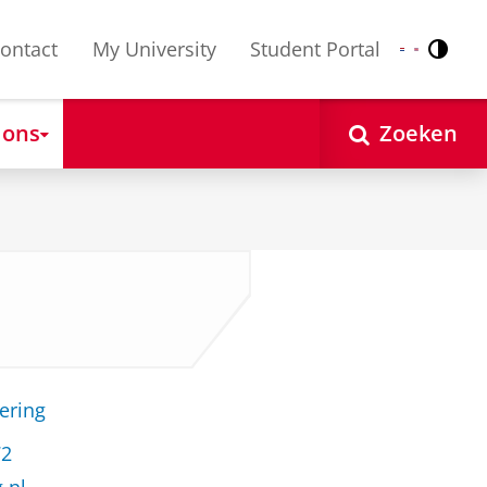
ontact
My University
Student Portal
Contr
Nederlands
English
 ons
Zoeken
ering
72