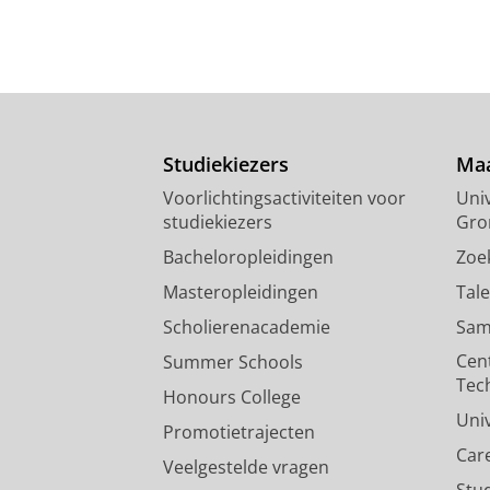
Studiekiezers
Maa
Voorlichtingsactiviteiten voor
Univ
studiekiezers
Gro
Bacheloropleidingen
Zoe
Masteropleidingen
Tal
Scholierenacademie
Sam
Cen
Summer Schools
Tec
Honours College
Uni
Promotietrajecten
Car
Veelgestelde vragen