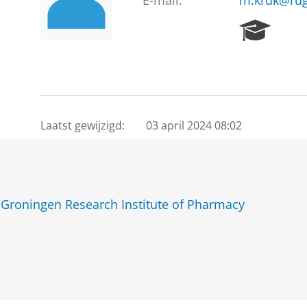
E-mail:
m.kruk@rug
R
e
s
e
a
r
c
Laatst gewijzigd:
03 april 2024 08:02
h
P
o
r
t
Groningen Research Institute of Pharmacy
a
l