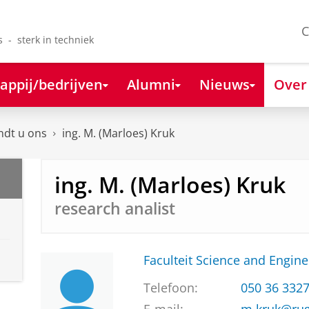
C
s - sterk in techniek
appij/bedrijven
Alumni
Nieuws
Over
ndt u ons
ing. M. (Marloes) Kruk
ing. M. (Marloes) Kruk
research analist
Faculteit Science and Engine
Telefoon:
050 36 332