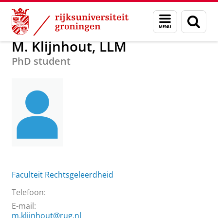
Skip
Skip
Over ons
M. Klijnhout, LLM
Menu
Zoek
to
to
en
Content
Navigation
zoeken
M. Klijnhout, LLM
PhD student
Faculteit Rechtsgeleerdheid
Telefoon:
E-mail:
m.klijnhout@rug.nl