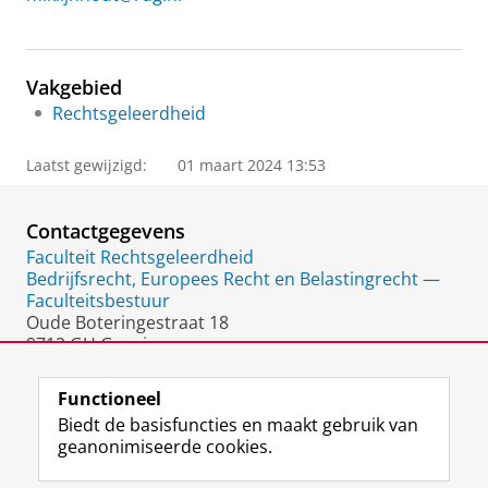
Vakgebied
Rechtsgeleerdheid
Laatst gewijzigd:
01 maart 2024 13:53
Contactgegevens
Faculteit Rechtsgeleerdheid
Bedrijfsrecht, Europees Recht en Belastingrecht —
Faculteitsbestuur
Oude Boteringestraat 18
9712 GH Groningen
Nederland
Functioneel
Biedt de basisfuncties en maakt gebruik van
geanonimiseerde cookies.
F
L
R
I
Y
Volg de RUG