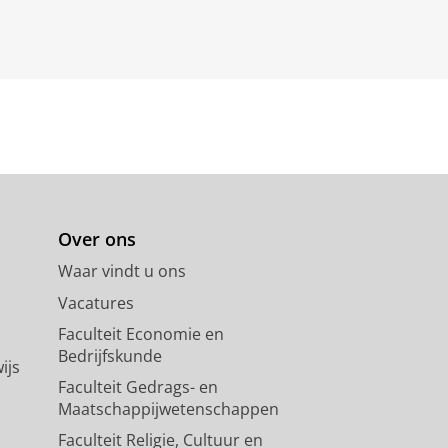
Over ons
Waar vindt u ons
Vacatures
Faculteit Economie en
Bedrijfskunde
ijs
Faculteit Gedrags- en
Maatschappijwetenschappen
Faculteit Religie, Cultuur en