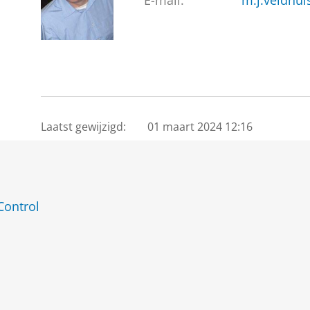
E-mail:
m.j.veldhui
Laatst gewijzigd:
01 maart 2024 12:16
Control