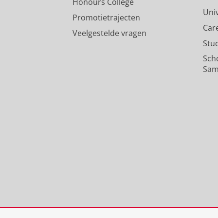
Honours College
Uni
Promotietrajecten
Car
Veelgestelde vragen
Stu
Sch
Sam