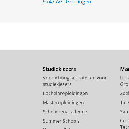
9747 AG
Groningen
Studiekiezers
Maa
Voorlichtingsactiviteiten voor
Univ
studiekiezers
Gro
Bacheloropleidingen
Zoe
Masteropleidingen
Tal
Scholierenacademie
Sam
Cen
Summer Schools
Tec