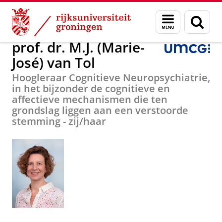
Skip
Skip
Over ons
prof. dr. M.J. (Marie-José) van Tol
Menu
Zoek
to
to
en
Content
Navigation
zoeken
prof. dr. M.J. (Marie-
José) van Tol
Hoogleraar Cognitieve Neuropsychiatrie,
in het bijzonder de cognitieve en
affectieve mechanismen die ten
grondslag liggen aan een verstoorde
stemming - zij/haar