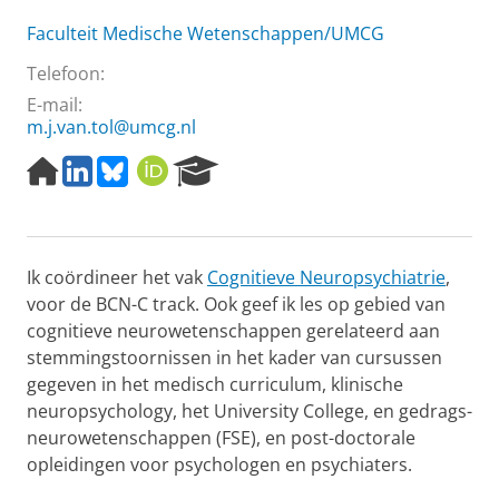
Faculteit Medische Wetenschappen/UMCG
Telefoon:
E-mail:
m.j.van.tol@umcg.nl
H
L
B
O
R
o
i
l
R
e
m
n
u
C
s
e
k
e
I
e
p
e
s
D
a
Ik coördineer het vak
Cognitieve Neuropsychiatrie
,
a
d
k
r
g
I
y
c
voor de BCN-C track. Ook geef ik les op gebied van
e
n
h
cognitieve neurowetenschappen gerelateerd aan
P
stemmingstoornissen in het kader van cursussen
o
gegeven in het medisch curriculum, klinische
r
neuropsychology, het University College, en gedrags-
t
a
neurowetenschappen (FSE), en post-doctorale
l
opleidingen voor psychologen en psychiaters.