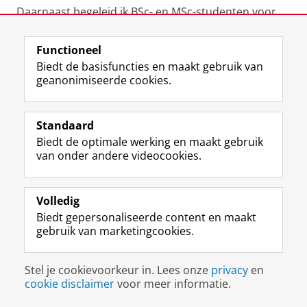
Daarnaast begeleid ik BSc- en MSc-studenten voor
hun stages en BSc/MSc-thesen.
Functioneel
Laatst gewijzigd:
07 juli 2023 14:28
Biedt de basisfuncties en maakt gebruik van
geanonimiseerde cookies.
F
L
R
I
Y
Volg de RUG
a
i
S
n
o
Standaard
c
n
S
s
u
Biedt de optimale werking en maakt gebruik
e
k
-
t
T
Studiekiezers
van onder andere videocookies.
b
e
f
a
u
Maatschappij/bedrijven
o
d
e
g
b
o
I
e
r
e
Alumni
k
n
d
a
-
Volledig
p
-
R
m
k
Biedt gepersonaliseerde content en maakt
Over ons
a
p
i
-
a
gebruik van marketingcookies.
g
a
j
a
n
i
g
k
c
a
Disclaimer & Copyright
Privacy
Cookies
n
i
s
c
a
Stel je cookievoorkeur in. Lees onze
privacy
en
Inloggen
a
n
u
o
l
cookie disclaimer
voor meer informatie.
R
a
n
u
R