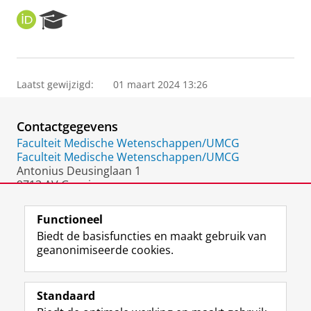
O
R
R
e
C
s
I
e
D
a
Laatst gewijzigd:
01 maart 2024 13:26
r
c
h
Contactgegevens
P
o
Faculteit Medische Wetenschappen/UMCG
r
Faculteit Medische Wetenschappen/UMCG
t
Antonius Deusinglaan 1
a
9713 AV Groningen
l
Nederland
Functioneel
Biedt de basisfuncties en maakt gebruik van
geanonimiseerde cookies.
F
L
R
I
Y
Volg de RUG
a
i
S
n
o
Standaard
c
n
S
s
u