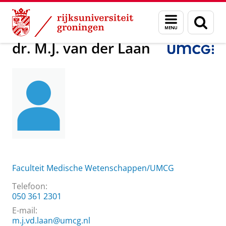
Skip
Skip
Over ons
dr. M.J. van der Laan
Menu
Zoek
to
to
en
Content
Navigation
zoeken
dr. M.J. van der Laan
Faculteit Medische Wetenschappen/UMCG
Telefoon:
050 361 2301
E-mail:
m.j.vd.laan@umcg.nl