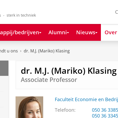
C
s - sterk in techniek
appij/bedrijven
Alumni
Nieuws
Over
ndt u ons
dr. M.J. (Mariko) Klasing
dr. M.J. (Mariko) Klasing
Associate Professor
Faculteit Economie en Bedri
Telefoon:
050 36 338
050 36 334