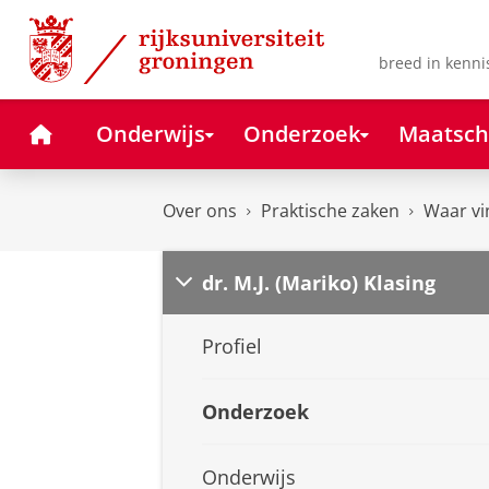
Skip
Skip
to
to
Content
Navigation
breed in kenni
Home
Onderwijs
Onderzoek
Maatsch
Over ons
Praktische zaken
Waar vi
dr. M.J. (Mariko) Klasing
Profiel
Onderzoek
Onderwijs