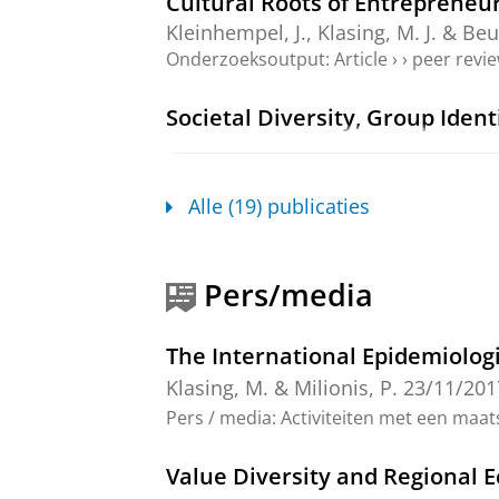
Cultural Roots of Entrepreneu
Kleinhempel, J.,
Klasing, M. J.
&
Beug
Onderzoeksoutput
:
Article
›
›
peer revi
Societal Diversity, Group Ident
ten Kate, F.,
Klasing, M.
&
Milionis, 
Onderzoeksoutput
:
Article
›
›
peer revi
Alle (19) publicaties
Profileren op nationaliteit wei
ten Kate, F.,
Klasing, M.
&
Milionis, 
Pers/media
Onderzoeksoutput
:
Article
›
›
peer revi
The Changing Role of Social Ca
The International Epidemiolog
Kleinhempel, J.,
Beugelsdijk, S.
&
Kl
Klasing, M.
&
Milionis, P.
23/11/201
Onderzoeksoutput
:
Article
›
›
peer revi
Pers / media
:
Activiteiten met een maat
Diversity, Identity and Tax Mo
Value Diversity and Regional
Kate ,ten, F.
,
Klasing, M.
&
Milionis,