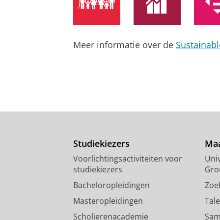
Onderzoeksoutput
›
›
peer review
Meer informatie over de
Sustainab
Studiekiezers
Maa
Voorlichtingsactiviteiten voor
Univ
studiekiezers
Gro
Bacheloropleidingen
Zoe
Masteropleidingen
Tal
Scholierenacademie
Sam