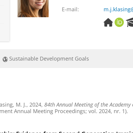
E-mail:
m.j.klasing
H
O
o
R
m
C
e
I
p
D
a
Sustainable Development Goals
g
e
asing, M. J.
,
2024
,
84th Annual Meeting of the Academy
ent Annual Meeting Proceedings; vol. 2024, nr. 1).