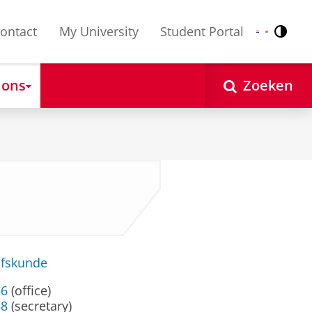
ontact
My University
Student Portal
Contr
Nederlands
English
 ons
Zoeken
jfskunde
56
(office)
58
(secretary)