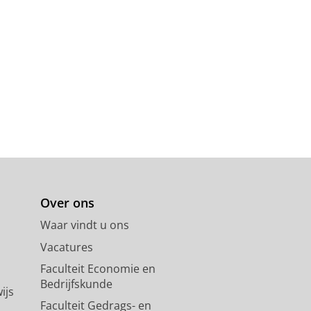
Over ons
Waar vindt u ons
Vacatures
Faculteit Economie en
Bedrijfskunde
ijs
Faculteit Gedrags- en