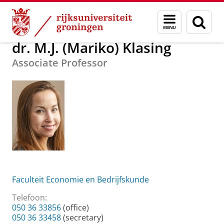
Skip
Skip
Over ons
dr. M.J. (Mariko) Klasing
Menu
Zoek
to
to
en
Content
Navigation
zoeken
dr. M.J. (Mariko) Klasing
Associate Professor
Faculteit Economie en Bedrijfskunde
Telefoon:
050 36 33856
(office)
050 36 33458
(secretary)