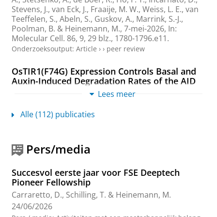
Stevens, J.
, van Eck, J.,
Fraaije, M. W.
, Weiss, L. E., van
Teeffelen, S., Abeln, S.,
Guskov, A.
,
Marrink, S.-J.
,
Poolman, B.
&
Heinemann, M.
,
7-mei-2026
,
In:
Molecular Cell.
86
,
9
,
29 blz.
, 1780-1796.e11.
Onderzoeksoutput
:
Article
›
›
peer review
OsTIR1(F74G) Expression Controls Basal and
Auxin-Induced Degradation Rates of the AID
System in Yeast
Lees meer
Fülleborn, J. A.
,
Vedelaar, S. R.
, Seica, A.,
Milias-
Argeitis, A.
&
Heinemann, M.
,
jul-2026
,
In:
Molecular
Alle (112) publicaties
Biology of the Cell.
37
,
7
,
12 blz.
, ar37.
Onderzoeksoutput
:
Article
›
›
peer review
Pers/media
The return of metabolism: Biochemistry and
physiology of glycolysis
Succesvol eerste jaar voor FSE Deeptech
Grüning, N.-M., Agostini, F., Caldana, C., Hartl, J.,
Pioneer Fellowship
Heinemann, M.
, Keller, M. A., Krüsemann, J. L.,
Carraretto, D.
,
Schilling, T.
&
Heinemann, M.
Lamperti, C., Linster, C. L., Lindner, S. N., Muenzner, J.,
Nielsen, J., Nikoloski, Z., Siebers, B., Snoep, J. L.,
24/06/2026
Tenenboim, H., Teusink, B., Williams, S. J., Wamelink,