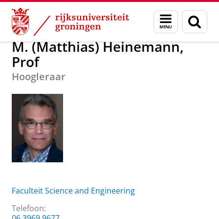
Skip
Skip
Over ons
M. (Matthias) Heinemann, Prof
Menu
Zoek
to
to
en
Content
Navigation
zoeken
M. (Matthias) Heinemann,
Prof
Hoogleraar
Faculteit Science and Engineering
Telefoon:
06 3969 9677