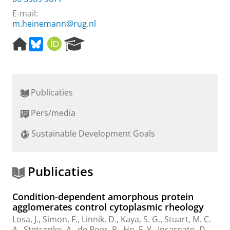
E-mail:
m.heinemann@rug.nl
H
B
O
R
o
l
R
e
m
u
C
s
e
e
I
e
p
s
D
a
Publicaties
a
k
r
g
y
c
Pers/media
e
h
P
Sustainable Development Goals
o
r
t
a
Publicaties
l
Condition-dependent amorphous protein
agglomerates control cytoplasmic rheology
Losa, J.
, Simon, F.,
Linnik, D.
,
Kaya, S. G.
,
Stuart, M. C.
A.
,
Stetsenko, A.
,
de Boer, R.
,
Ho, F. Y.
,
Incarnato, D.
,