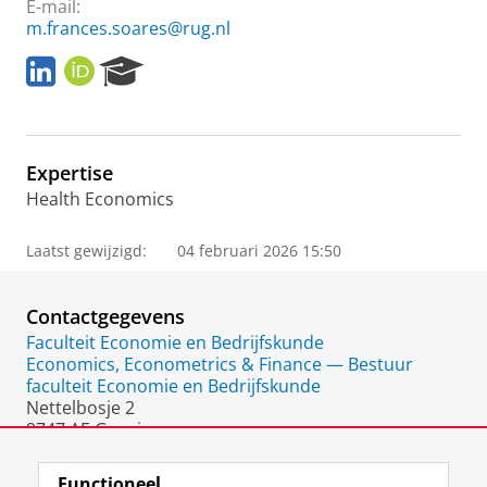
E-mail:
m.frances.soares@rug.nl
L
O
R
i
R
e
n
C
s
k
I
e
e
D
a
Expertise
d
r
I
c
Health Economics
n
h
P
Laatst gewijzigd:
04 februari 2026 15:50
o
r
t
Contactgegevens
a
Faculteit Economie en Bedrijfskunde
l
Economics, Econometrics & Finance — Bestuur
faculteit Economie en Bedrijfskunde
Nettelbosje 2
9747 AE Groningen
Nederland
Functioneel