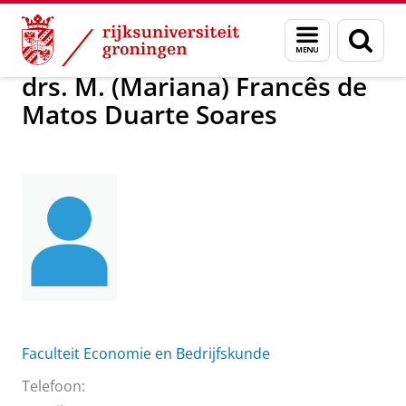
Skip
Skip
drs. M. (Mariana) Francês de Matos Duarte S
Menu
Zoek
to
to
en
Content
Navigation
zoeken
drs. M. (Mariana) Francês de
Matos Duarte Soares
Faculteit Economie en Bedrijfskunde
Telefoon: