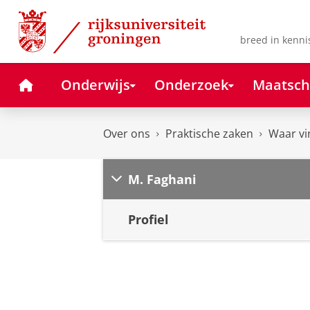
Skip
Skip
to
to
Content
Navigation
breed in kenni
Home
Onderwijs
Onderzoek
Maatsch
Over ons
Praktische zaken
Waar vi
M. Faghani
Profiel