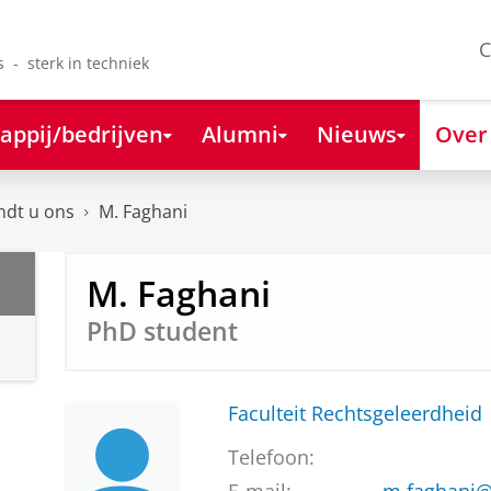
C
s - sterk in techniek
appij/bedrijven
Alumni
Nieuws
Over
ndt u ons
M. Faghani
M. Faghani
PhD student
Faculteit Rechtsgeleerdheid
Telefoon: