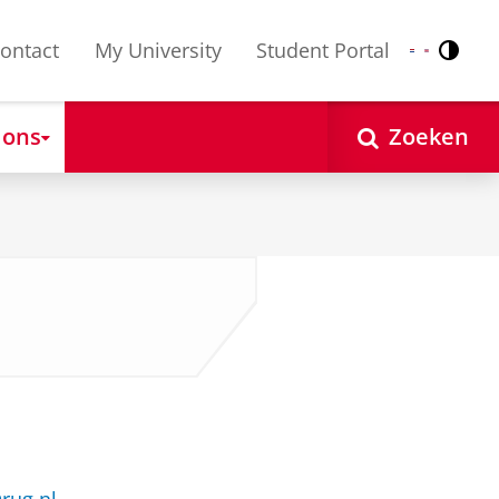
ontact
My University
Student Portal
Contr
Nederlands
English
 ons
Zoeken