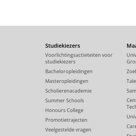
Studiekiezers
Maa
Voorlichtingsactiviteiten voor
Univ
studiekiezers
Gro
Bacheloropleidingen
Zoe
Masteropleidingen
Tal
Scholierenacademie
Sam
Cen
Summer Schools
Tec
Honours College
Uni
Promotietrajecten
Car
Veelgestelde vragen