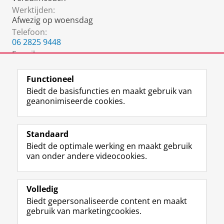
Werktijden:
Afwezig op woensdag
Telefoon:
06 2825 9448
E-mail:
m.f.jansen@rug.nl
Functioneel
Biedt de basisfuncties en maakt gebruik van
geanonimiseerde cookies.
F
L
R
I
Y
Volg de RUG
a
i
S
n
o
Standaard
c
n
S
s
u
Biedt de optimale werking en maakt gebruik
e
k
-
t
T
Studiekiezers
van onder andere videocookies.
b
e
f
a
u
Maatschappij/bedrijven
o
d
e
g
b
o
I
e
r
e
Alumni
k
n
d
a
-
Volledig
p
-
R
m
k
Biedt gepersonaliseerde content en maakt
Over ons
a
p
i
-
a
gebruik van marketingcookies.
g
a
j
a
n