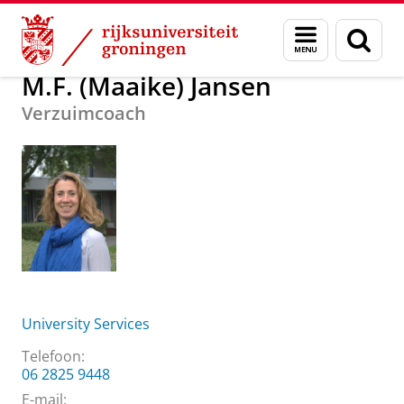
Skip
Skip
Over ons
M.F. (Maaike) Jansen
Menu
Zoek
to
to
en
Content
Navigation
zoeken
M.F. (Maaike) Jansen
Verzuimcoach
University Services
Telefoon:
06 2825 9448
E-mail: