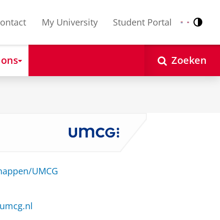
ontact
My University
Student Portal
Contr
Nederlands
English
 ons
Zoeken
schappen/UMCG
umcg.nl