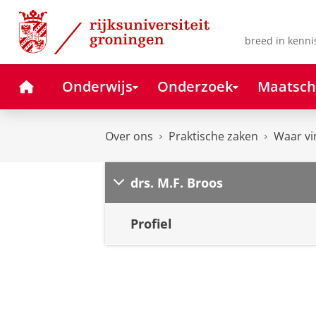
Skip
Skip
to
to
Content
Navigation
breed in kenni
Home
Onderwijs
Onderzoek
Maatsch
Over ons
Praktische zaken
Waar vi
drs. M.F. Broos
Profiel