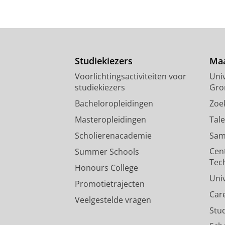
Studiekiezers
Maa
Voorlichtingsactiviteiten voor
Univ
studiekiezers
Gro
Bacheloropleidingen
Zoe
Masteropleidingen
Tal
Scholierenacademie
Sam
Cen
Summer Schools
Tec
Honours College
Uni
Promotietrajecten
Car
Veelgestelde vragen
Stu