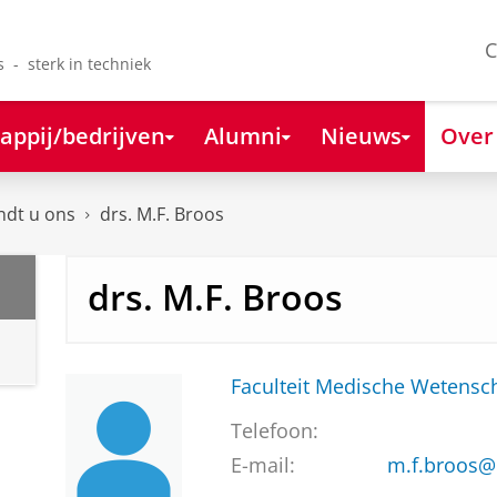
C
s - sterk in techniek
appij/bedrijven
Alumni
Nieuws
Over
ndt u ons
drs. M.F. Broos
drs. M.F. Broos
Faculteit Medische Weten
Telefoon:
E-mail:
m.f.broos@