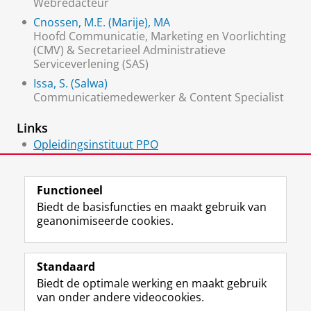
Webredacteur
Cnossen, M.E. (Marije), MA
Hoofd Communicatie, Marketing en Voorlichting
(CMV) & Secretarieel Administratieve
Serviceverlening (SAS)
Issa, S. (Salwa)
Communicatiemedewerker & Content Specialist
Links
Opleidingsinstituut PPO
Communicatie, Marketing en Voorlichting
Functioneel
Biedt de basisfuncties en maakt gebruik van
geanonimiseerde cookies.
F
L
R
I
Y
Volg de RUG
a
i
S
n
o
Standaard
c
n
S
s
u
Biedt de optimale werking en maakt gebruik
e
k
-
t
T
Studiekiezers
van onder andere videocookies.
b
e
f
a
u