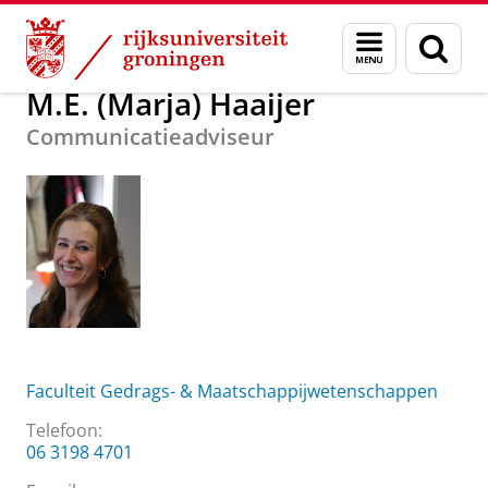
Skip
Skip
Over ons
M.E. (Marja) Haaijer
Menu
Zoek
to
to
en
Content
Navigation
zoeken
M.E. (Marja) Haaijer
Communicatieadviseur
Faculteit Gedrags- & Maatschappijwetenschappen
Telefoon:
06 3198 4701