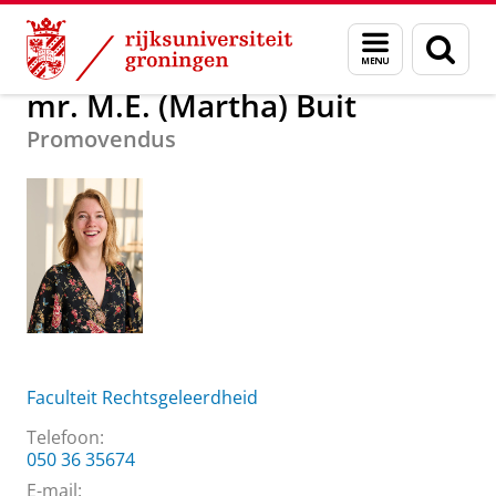
Skip
Skip
Over ons
mr. M.E. (Martha) Buit
Menu
Zoek
to
to
en
Content
Navigation
zoeken
mr. M.E. (Martha) Buit
Promovendus
Faculteit Rechtsgeleerdheid
Telefoon:
050 36 35674
E-mail: