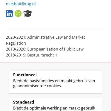
m.e.buit@rug.nl
L
O
R
i
R
e
n
C
s
k
I
e
e
D
a
2020/2021: Administrative Law and Market
d
r
I
c
Regulation
n
h
2019/2020: Europeanisation of Public Law
P
2018/2019: Bestuursrecht 1
o
r
t
a
Functioneel
l
Laatst gewijzigd:
09 juni 2023 07:44
Biedt de basisfuncties en maakt gebruik van
geanonimiseerde cookies.
F
L
R
I
Y
Volg de RUG
a
i
S
n
o
Standaard
c
n
S
s
u
Biedt de optimale werking en maakt gebruik
e
k
-
t
T
Studiekiezers