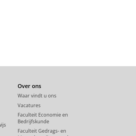
 Press
.
336 blz.
Over ons
Waar vindt u ons
 Oxford:
Oxford University Press
Vacatures
Faculteit Economie en
Bedrijfskunde
ijs
, A. (reds.).
Agenda Publishing
,
Faculteit Gedrags- en