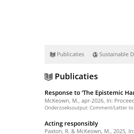
Publicaties
Sustainable 
Publicaties
Response to ‘The Epistemic Ha
McKeown, M.
,
apr-2026
,
In:
Proceedi
Onderzoeksoutput
:
Comment/Letter to 
Acting responsibly
Paxton, R. &
McKeown, M.
,
2025
,
In