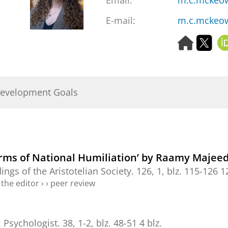
Email
:
m.c.mckeo
E-mail:
m.c.mckeo
H
T
o
w
m
i
e
t
p
t
Development Goals
a
e
g
r
e
rms of National Humiliation’ by Raamy Majee
ngs of the Aristotelian Society.
126
,
1
,
blz. 115-126
1
the editor
›
›
peer review
:
Psychologist.
38
,
1-2
,
blz. 48-51
4 blz.