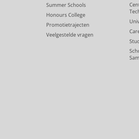
blz. 37-46
10 blz.
Cen
Summer Schools
Onderzoeksoutput
›
Tec
Honours College
Uni
Promotietrajecten
Car
Veelgestelde vragen
Stu
Sch
Sam