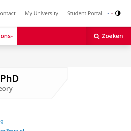
ontact
My University
Student Portal
Contr
Nederlands
English
 ons
Zoeken
 PhD
heory
79