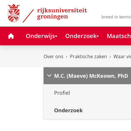
Skip
Skip
to
to
Content
Navigation
breed in kenni
Home
Onderwijs
Onderzoek
Maatsch
Over ons
Praktische zaken
Waar vi
M.C. (Maeve) McKeown, PhD
Profiel
Onderzoek