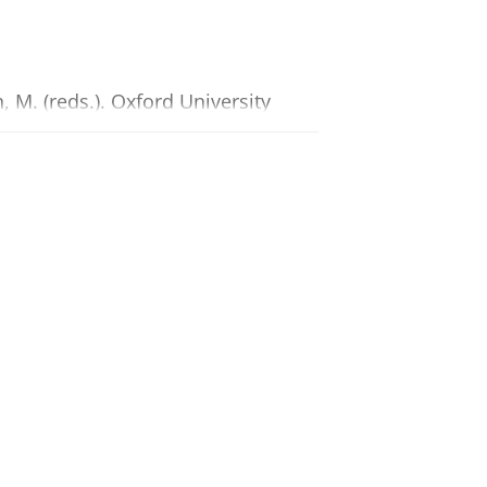
 M. (reds.).
Oxford University
er, J. M. (reds.).
Taylor & Francis
Oxford University Press
,
20 blz.
eds.). London:
UCL Press
,
blz. 82-104