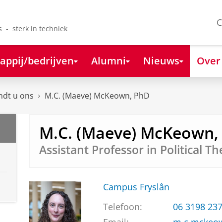
C
s - sterk in techniek
appij/bedrijven
Alumni
Nieuws
Over
ndt u ons
M.C. (Maeve) McKeown, PhD
M.C. (Maeve) McKeown,
Assistant Professor in Political T
Campus Fryslân
Telefoon:
06 3198 23