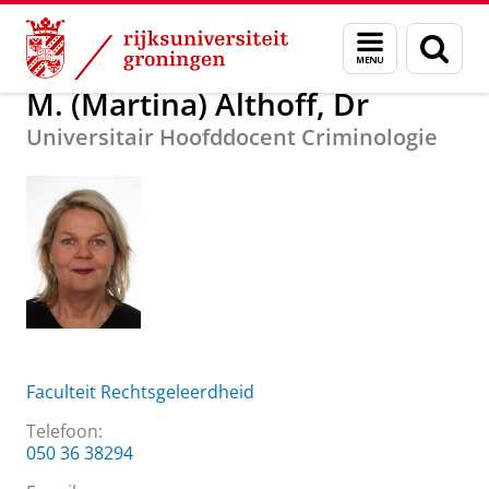
Skip
Skip
Over ons
M. (Martina) Althoff, Dr
Menu
Zoek
to
to
en
Content
Navigation
zoeken
M. (Martina) Althoff, Dr
Universitair Hoofddocent Criminologie
Faculteit Rechtsgeleerdheid
Telefoon:
050 36 38294