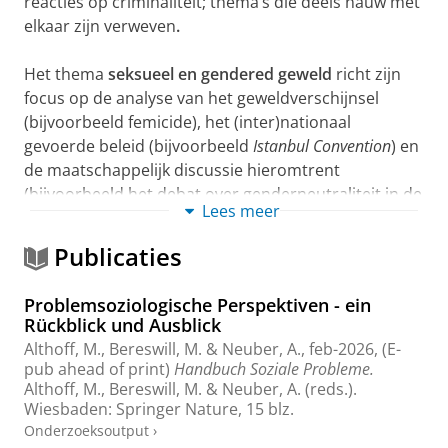
reacties op criminaliteit; thema’s die deels nauw met
elkaar zijn verweven
.
Het thema
seksueel en gendered geweld
richt zijn
focus op de analyse van het geweldverschijnsel
(bijvoorbeeld femicide), het (inter)nationaal
gevoerde beleid (bijvoorbeeld
Istanbul Convention
) en
de maatschappelijk discussie hieromtrent
(bijvoorbeeld het debat over genderneutraliteit in de
Lees meer
aanpak van geweld).
Publicaties
Recente publicatie:
Problemsoziologische Perspektiven - ein
Althoff, A-M. Slotboom & J. Janssen (2019),
Rückblick und Ausblick
Genderneutrality and the Prevention and Treatment
Althoff, M.
, Bereswill, M. & Neuber, A.,
feb-2026
, (E-
of Violence – A Dutch Perspective. Women &
pub ahead of print)
Handbuch Soziale Probleme.
Criminal Justice, (published online first 11 Sep 2019)
Althoff, M., Bereswill, M. & Neuber, A. (reds.).
Wiesbaden:
Springer Nature
,
15 blz.
https://doi.org/(...)8974454.2019.1661934
Onderzoeksoutput
›