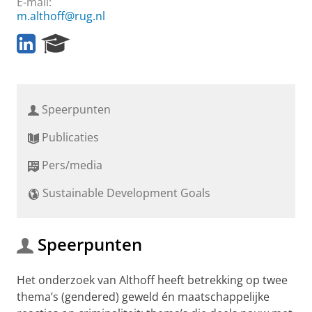
E-mail:
m.althoff@rug.nl
L
R
i
e
n
s
k
e
e
a
Speerpunten
d
r
I
c
Publicaties
n
h
P
Pers/media
o
r
Sustainable Development Goals
t
a
l
Speerpunten
Het onderzoek van Althoff heeft betrekking op twee
thema’s (gendered) geweld én maatschappelijke