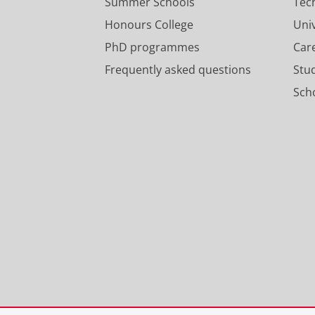
Summer Schools
Tec
Honours College
Uni
PhD programmes
Car
Frequently asked questions
Stu
Scho