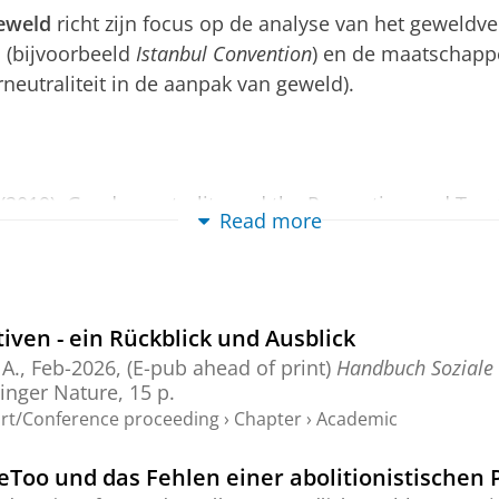
eweld
richt zijn focus op de analyse van het geweldver
d (bijvoorbeeld
Istanbul Convention
) en de maatschappe
neutraliteit in de aanpak van geweld).
 (2019), Genderneutrality and the Prevention and Tre
Read more
ce, (published online first 11 Sep 2019)
https://doi.
naliteit en geweld
is het tweede grote thema waarbij
iven - ein Rückblick und Ausblick
 A.,
Feb-2026
, (E-pub ahead of print)
Handbuch Soziale
 criminaliteit en geweld door de burger (bijvoorbeeld
inger Nature
,
15 p.
coursen (bijvoorbeeld mediahypes zoals de casus van
ort/Conference proceeding
›
Chapter
›
Academic
us op het detentiebeleid (bijvoorbeeld beleid ter vo
oo und das Fehlen einer abolitionistischen 