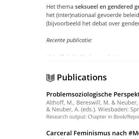
Het thema
seksueel en gendered g
het (inter)nationaal gevoerde belei
(bijvoorbeeld het debat over gender
Recente publicatie:
Althoff, A-M. Slotboom & J. Janssen
Perspective. Women & Criminal Justi
Publications
Maatschappelijke reacties op crimi
thema’s:
Problemsoziologische Perspekt
Althoff, M.
, Bereswill, M. & Neuber,
de maatschappelijke reacties op
& Neuber, A. (eds.). Wiesbaden:
Spr
de maatschappelijke (media)dis
Research output
:
Chapter in Book/Rep
het criminaliteitsbeleid met foc
Carceral Feminismus nach #MeT