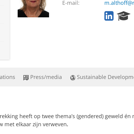
E-mail:
m.althoff@r
L
R
i
e
n
s
k
e
e
a
d
r
I
c
n
h
P
o
ations
Press/media
Sustainable Developm
r
t
a
l
trekking heeft op twee thema’s (gendered) geweld én 
uw met elkaar zijn verweven
.