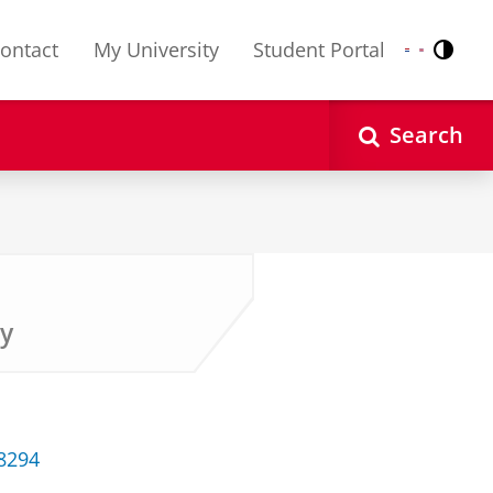
ontact
My University
Student Portal
Contr
Nederlands
English
Search
gy
38294