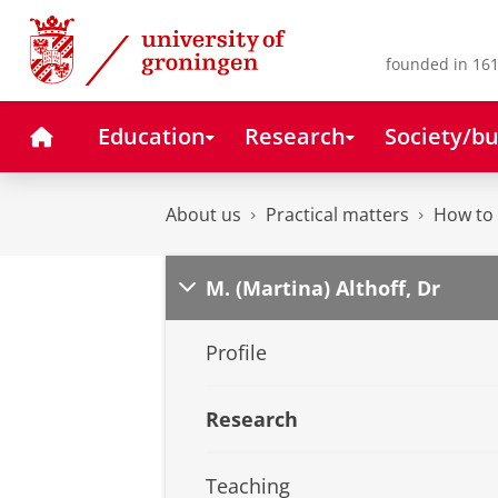
Skip
Skip
to
to
Content
Navigation
founded in 161
Home
Education
Research
Society/bu
About us
Practical matters
How to 
M. (Martina) Althoff, Dr
Profile
Research
Teaching