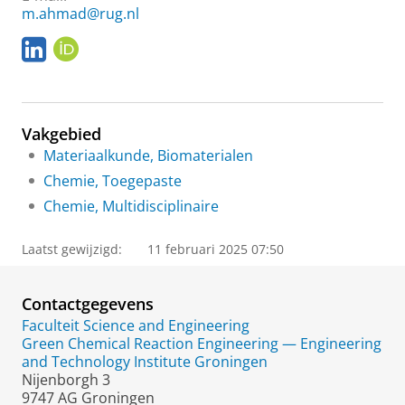
m.ahmad@rug.nl
L
O
i
R
n
C
k
I
e
D
Vakgebied
d
I
Materiaalkunde, Biomaterialen
n
Chemie, Toegepaste
Chemie, Multidisciplinaire
Laatst gewijzigd:
11 februari 2025 07:50
Contactgegevens
Faculteit Science and Engineering
Green Chemical Reaction Engineering — Engineering
and Technology Institute Groningen
Nijenborgh 3
9747 AG Groningen