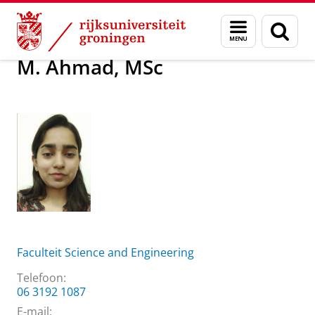
Skip
Skip
Over ons
M. Ahmad, MSc
Menu
Zoek
to
to
en
Content
Navigation
zoeken
M. Ahmad, MSc
Faculteit Science and Engineering
Telefoon:
06 3192 1087
E-mail: