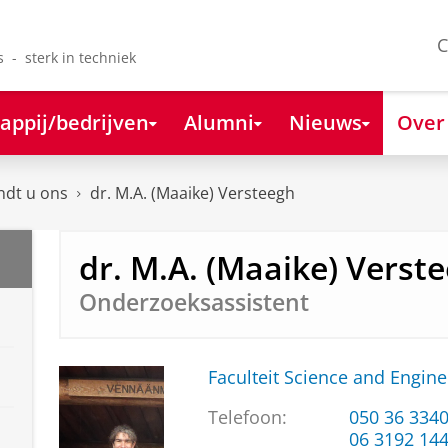
C
s - sterk in techniek
appij/bedrijven
Alumni
Nieuws
Over
ndt u ons
dr. M.A. (Maaike) Versteegh
dr. M.A. (Maaike) Verst
Onderzoeksassistent
Faculteit Science and Engine
Telefoon:
050 36 334
06 3192 14