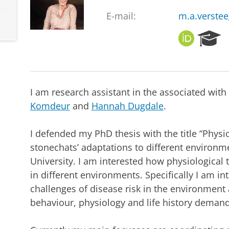
E-mail:
m.a.verste
O
R
R
e
C
s
I
e
D
a
I am research assistant in the associated with
r
c
Komdeur
and
Hannah Dugdale
.
h
P
I defended my PhD thesis with the title “Physiol
o
stonechats’ adaptations to different environm
r
t
University. I am interested how physiological t
a
in different environments. Specifically I am in
l
challenges of disease risk in the environment
behaviour, physiology and life history demand