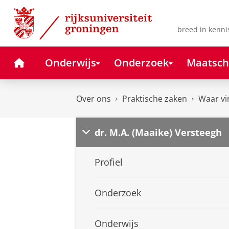
Skip
Skip
to
to
Content
Navigation
breed in kenni
Home
Onderwijs
Onderzoek
Maatsch
Over ons
Praktische zaken
Waar vi
dr. M.A. (Maaike) Versteegh
Profiel
Onderzoek
Onderwijs