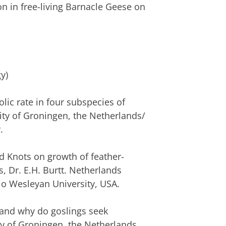
n free-living Barnacle Geese on
y)
lic rate in four subspecies of
sity of Groningen, the Netherlands/
.
ed Knots on growth of feather-
s, Dr. E.H. Burtt. Netherlands
io Wesleyan University, USA.
 and why do goslings seek
ty of Groningen, the Netherlands.