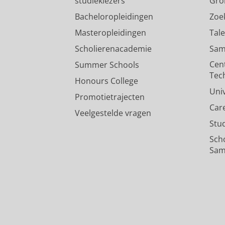
studiekiezers
Gro
Bacheloropleidingen
Zoe
Masteropleidingen
Tal
Scholierenacademie
Sam
Cen
Summer Schools
Tec
Honours College
Uni
Promotietrajecten
Car
Veelgestelde vragen
Stu
Sch
Sam