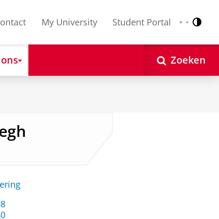
ontact
My University
Student Portal
Contr
Nederlands
English
 ons
Zoeken
eegh
ering
08
40