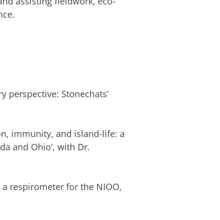
nd assisting fieldwork, eco-
nce.
 perspective: Stonechats’
immunity, and island-life: a
a and Ohio’, with Dr.
respirometer for the NIOO,