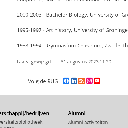
2000-2003 - Bachelor Biology, University of G
1995-1997 - Art history, University of Groning
1988-1994 – Gymnasium Celeanum, Zwolle, th
Laatst gewijzigd:
31 augustus 2023 11:20
F
L
R
I
Y
Volg de RUG
a
i
S
n
o
c
n
S
s
u
e
k
-
t
T
b
e
f
a
u
o
d
e
g
b
tschappij/bedrijven
Alumni
o
I
e
r
e
ersiteitsbibliotheek
Alumni activiteiten
k
n
d
a
-