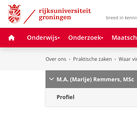
Skip
Skip
to
to
Content
Navigation
breed in kenni
Home
Onderwijs
Onderzoek
Maatsch
Over ons
Praktische zaken
Waar vi
M.A. (Marije) Remmers, MSc
Profiel