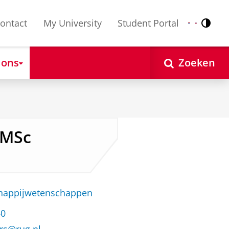
ontact
My University
Student Portal
Contr
Nederlands
English
 ons
Zoeken
 MSc
chappijwetenschappen
40