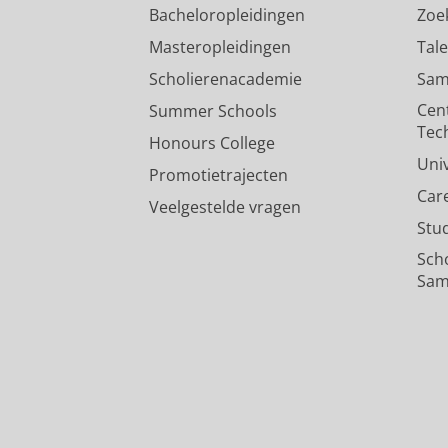
Bacheloropleidingen
Zoe
Masteropleidingen
Tal
Scholierenacademie
Sam
Cen
Summer Schools
Tec
Honours College
Uni
Promotietrajecten
Car
Veelgestelde vragen
Stu
Sch
Sam