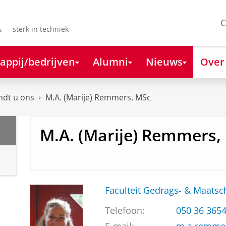
C
s - sterk in techniek
appij/bedrijven
Alumni
Nieuws
Over
ndt u ons
M.A. (Marije) Remmers, MSc
M.A. (Marije) Remmers,
Faculteit Gedrags- & Maats
Telefoon:
050 36 365