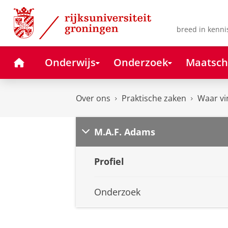
Skip
Skip
to
to
Content
Navigation
breed in kenni
Home
Onderwijs
Onderzoek
Maatsch
Over ons
Praktische zaken
Waar vi
M.A.F. Adams
Profiel
Onderzoek