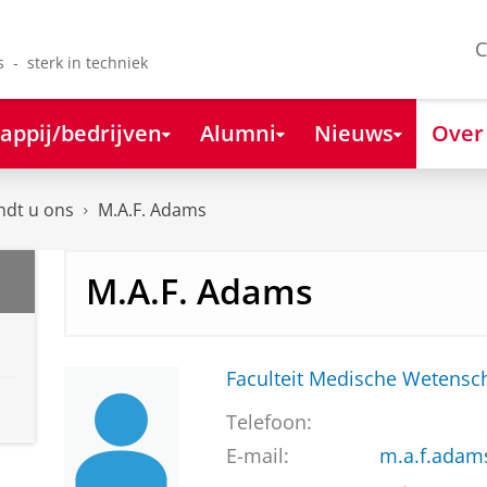
C
s - sterk in techniek
appij/bedrijven
Alumni
Nieuws
Over
ndt u ons
M.A.F. Adams
M.A.F. Adams
Faculteit Medische Weten
Telefoon:
E-mail:
m.a.f.adam