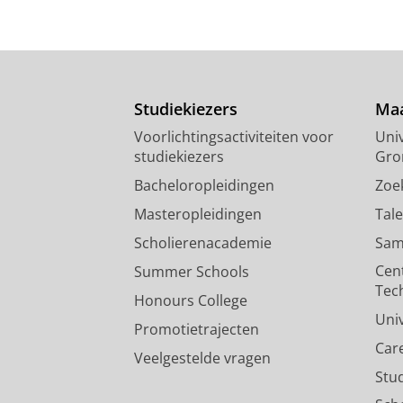
Studiekiezers
Maa
Voorlichtingsactiviteiten voor
Univ
studiekiezers
Gro
Bacheloropleidingen
Zoe
Masteropleidingen
Tal
Scholierenacademie
Sam
Cen
Summer Schools
Tec
Honours College
Uni
Promotietrajecten
Car
Veelgestelde vragen
Stu