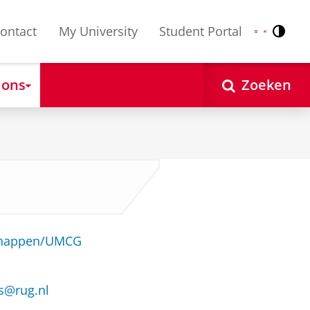
ontact
My University
Student Portal
Contr
Nederlands
English
 ons
Zoeken
schappen/UMCG
s@rug.nl